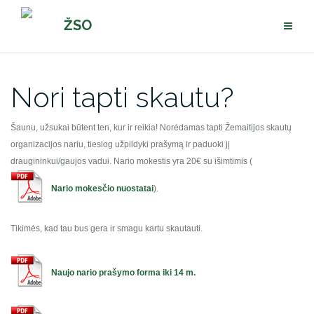
Pereiti
ŽSO
prie
turinio
Nori tapti skautu?
Šaunu, užsukai būtent ten, kur ir reikia! Norėdamas tapti Žemaitijos skautų
organizacijos nariu, tiesiog užpildyki prašymą ir paduoki jį
draugininkui/gaujos vadui. Nario mokestis yra 20€ su išimtimis (
Nario mokesčio nuostatai
).
Tikimės, kad tau bus gera ir smagu kartu skautauti.
Naujo nario prašymo forma iki 14 m.