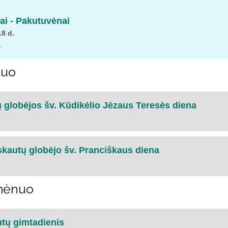
ai - Pakutuvėnai
8 d.
a
nuo
 globėjos šv. Kūdikėlio Jėzaus Teresės diena
skautų globėjo šv. Pranciškaus diena
 mėnuo
utų gimtadienis