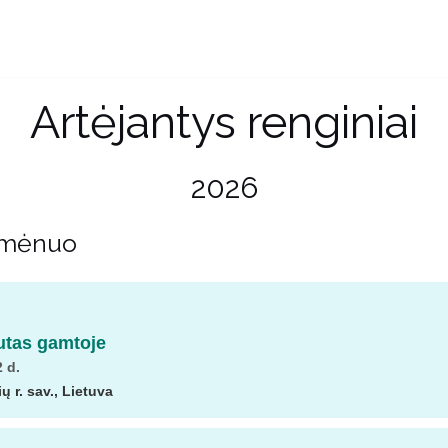
Artėjantys renginiai
2026
 mėnuo
utas gamtoje
 d.
 r. sav., Lietuva