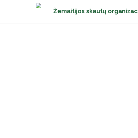
Pereiti
Žemaitijos skautų organizac
prie
turinio