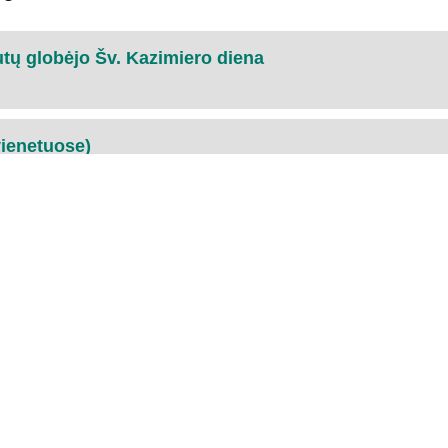
tų globėjo Šv. Kazimiero diena
vienetuose)
 mėnuo
o Šv. Jurgio diena
 d.