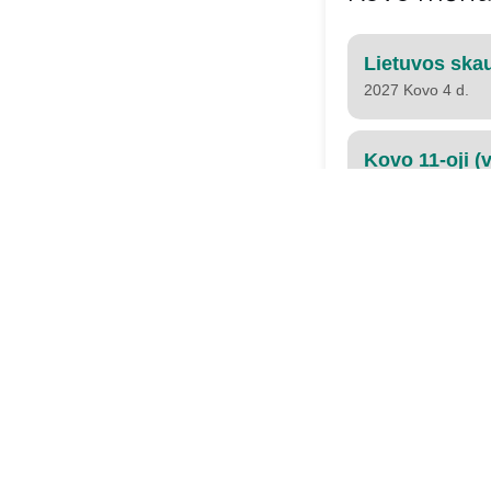
Lietuvos skau
2027 Kovo 4 d.
Kovo 11-oji (
2027 Kovo 11 d.
Balandžio
Skautų globėj
2027 Balandžio 23