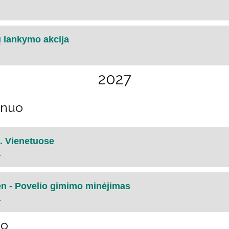
.
ų lankymo akcija
.
2027
ėnuo
i. Vienetuose
.
n - Povelio gimimo minėjimas
.
uo