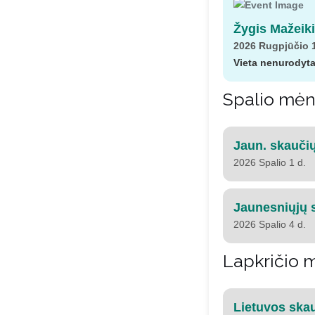
Žygis Mažeiki
2026 Rugpjūčio 1
Vieta nenurodyt
Spalio mė
Jaun. skaučių
2026 Spalio 1 d.
Jaunesniųjų 
2026 Spalio 4 d.
Lapkričio
Lietuvos ska