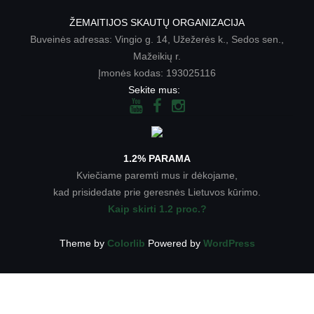
ŽEMAITIJOS SKAUTŲ ORGANIZACIJA
Buveinės adresas: Vingio g. 14, Užežerės k., Sedos sen.,
Mažeikių r.
Įmonės kodas: 193025116
Sekite mus:
1.2% PARAMA
Kviečiame paremti mus ir dėkojame,
kad prisidedate prie geresnės Lietuvos kūrimo.
Kaip skirti 1.2 proc.?
Theme by
Colorlib
Powered by
WordPress