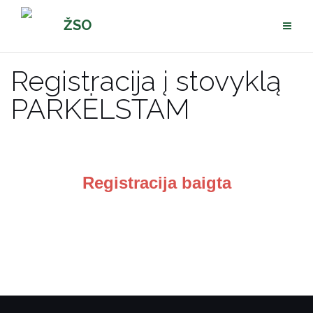
Pereiti
ŽSO
prie
turinio
Registracija į stovyklą
PARKĖLSTAM
Registracija baigta