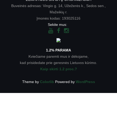
Buveinės adresas: Vingio g. 14, Užežerės k., Sedos sen.,
Mažeikių r.
Įmonės kodas: 193025116
Sekite mus:
1.2% PARAMA
Kviečiame paremti mus ir dėkojame,
kad prisidedate prie geresnės Lietuvos kūrimo.
Kaip skirti 1.2 proc.?
Theme by
Colorlib
Powered by
WordPress