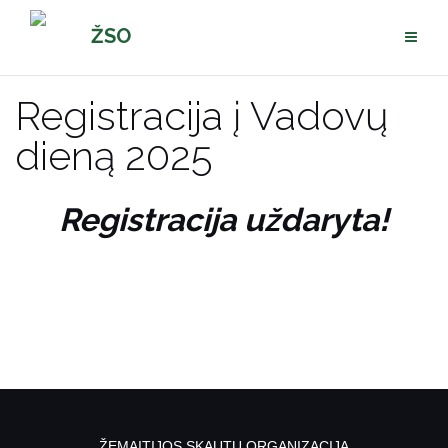
Pereiti
ŽSO
prie
turinio
Registracija į Vadovų
dieną 2025
Registracija uždaryta!
ŽEMAITIJOS SKAUTŲ ORGANIZACIJA