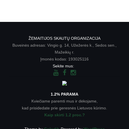
ŽEMAITIJOS SKAUTŲ ORGANIZACIJA
Buveinės adresas: Vingio g. 14, Užežerės k., Sedos sen.,
Mažeikių r.
Įmonės kodas: 193025116
Sekite mus:
1.2% PARAMA
Kviečiame paremti mus ir dėkojame,
kad prisidedate prie geresnės Lietuvos kūrimo.
Kaip skirti 1.2 proc.?