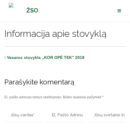
Pereiti
ŽSO
prie
turinio
Informacija apie stovyklą
Vasaros stovykla ,,KOR OPĖ TEK” 2018
Parašykite komentarą
El. pašto adresas nebus skelbiamas.
Būtini laukeliai pažymėti
*