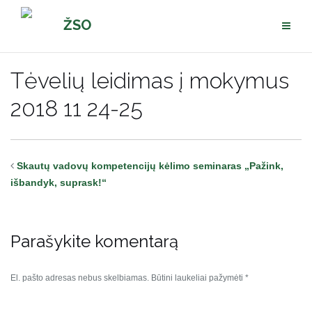
Pereiti
ŽSO
prie
turinio
Tėvelių leidimas į mokymus
2018 11 24-25
Skautų vadovų kompetencijų kėlimo seminaras „Pažink,
išbandyk, suprask!“
Parašykite komentarą
El. pašto adresas nebus skelbiamas.
Būtini laukeliai pažymėti
*