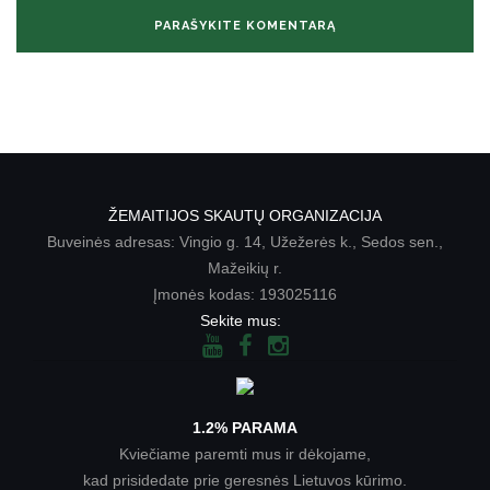
ŽEMAITIJOS SKAUTŲ ORGANIZACIJA
Buveinės adresas: Vingio g. 14, Užežerės k., Sedos sen.,
Mažeikių r.
Įmonės kodas: 193025116
Sekite mus:
1.2% PARAMA
Kviečiame paremti mus ir dėkojame,
kad prisidedate prie geresnės Lietuvos kūrimo.