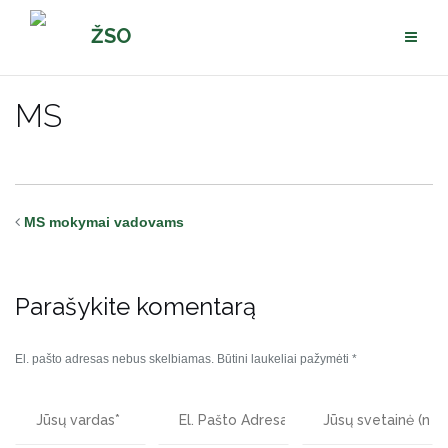
Pereiti
ŽSO
prie
turinio
MS
MS mokymai vadovams
Parašykite komentarą
El. pašto adresas nebus skelbiamas.
Būtini laukeliai pažymėti
*