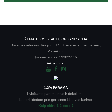
ŽEMAITIJOS SKAUTŲ ORGANIZACIJA
Buveinės adresas: Vingio g. 14, Užežerės k., Sedos sen.,
Mažeikių r.
Įmonės kodas: 193025116
Sekite mus:
1.2% PARAMA
Kviečiame paremti mus ir dėkojame,
kad prisidedate prie geresnės Lietuvos kūrimo.
Kaip skirti 1.2 proc.?