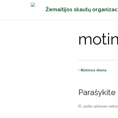
Pereiti
Žemaitijos skautų organizac
prie
turinio
motin
Motinos diena
Parašykite
El. pašto adresas nebu