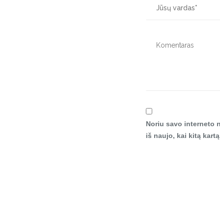
Noriu savo interneto n
iš naujo, kai kitą kar