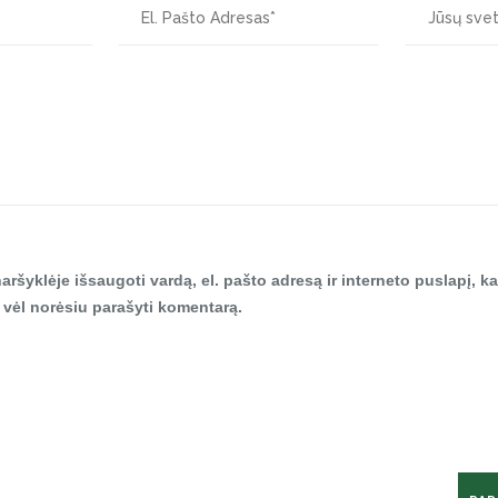
aršyklėje išsaugoti vardą, el. pašto adresą ir interneto puslapį, ka
tą vėl norėsiu parašyti komentarą.