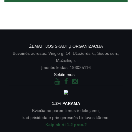
ŽEMAITIJOS SKAUTŲ ORGANIZACIJA
Buveinės adresas: Vingio g. 14, Užežerės k., Sedos sen.,
Mažeikių r.
Įmonės kodas: 193025116
Sekite mus:
1.2% PARAMA
Kviečiame paremti mus ir dėkojame,
kad prisidedate prie geresnės Lietuvos kūrimo.
Kaip skirti 1.2 proc.?