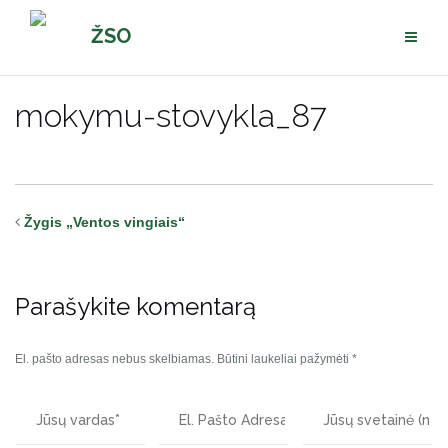
Pereiti
ŽSO
prie
turinio
mokymu-stovykla_87
Žygis „Ventos vingiais“
Parašykite komentarą
El. pašto adresas nebus skelbiamas.
Būtini laukeliai pažymėti
*