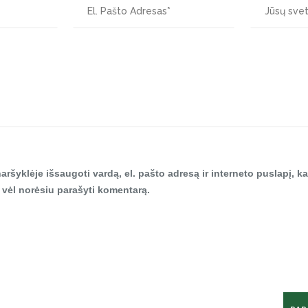
aršyklėje išsaugoti vardą, el. pašto adresą ir interneto puslapį, ka
tą vėl norėsiu parašyti komentarą.