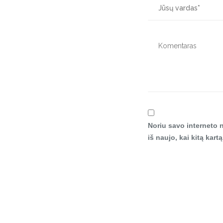
Noriu savo interneto n
iš naujo, kai kitą kar