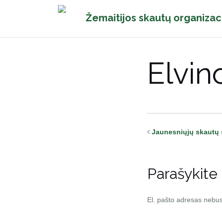
Pereiti
Žemaitijos skautų organizac
prie
turinio
Elvin
Jaunesniųjų skautų 
Parašykite
El. pašto adresas nebu