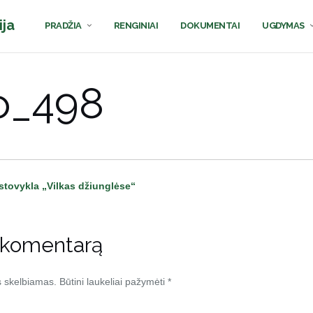
ija
PRADŽIA
RENGINIAI
DOKUMENTAI
UGDYMAS
o_498
stovykla „Vilkas džiunglėse“
 komentarą
s skelbiamas.
Būtini laukeliai pažymėti
*