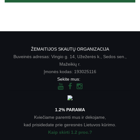
ŽEMAITIJOS SKAUTŲ ORGANIZACIJA
Buveinės adresas: Vingio g. 14, Užežerės k., Sedos sen.,
Mažeikių r.
Įmonės kodas: 193025116
Sekite mus:
1.2% PARAMA
Kviečiame paremti mus ir dėkojame,
kad prisidedate prie geresnės Lietuvos kūrimo.
Kaip skirti 1.2 proc.?