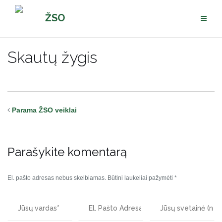
Pereiti
ŽSO
prie
turinio
Skautų žygis
Parama ŽSO veiklai
Parašykite komentarą
El. pašto adresas nebus skelbiamas.
Būtini laukeliai pažymėti
*