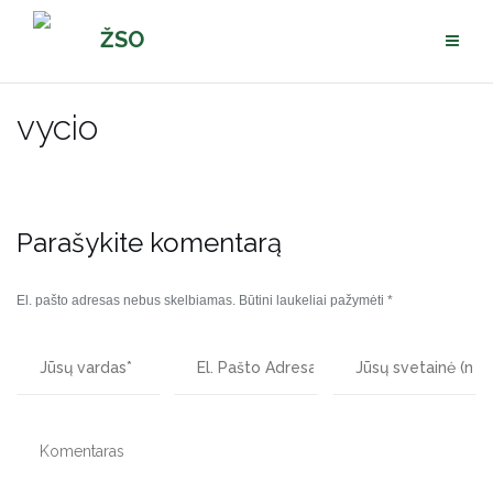
Pereiti
ŽSO
prie
turinio
vycio
Parašykite komentarą
El. pašto adresas nebus skelbiamas.
Būtini laukeliai pažymėti
*