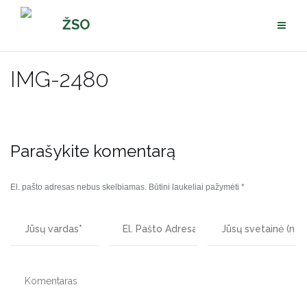
Pereiti
ŽSO
prie
turinio
IMG-2480
Parašykite komentarą
El. pašto adresas nebus skelbiamas.
Būtini laukeliai pažymėti
*