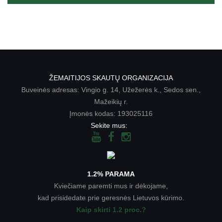
ŽEMAITIJOS SKAUTŲ ORGANIZACIJA
Buveinės adresas: Vingio g. 14, Užežerės k., Sedos sen.,
Mažeikių r.
Įmonės kodas: 193025116
Sekite mus:
1.2% PARAMA
Kviečiame paremti mus ir dėkojame,
kad prisidedate prie geresnės Lietuvos kūrimo.
Kaip skirti 1.2 proc.?