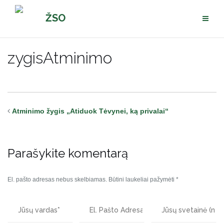
Pereiti
ŽSO
prie
turinio
zygisAtminimo
Atminimo žygis „Atiduok Tėvynei, ką privalai“
Parašykite komentarą
El. pašto adresas nebus skelbiamas.
Būtini laukeliai pažymėti
*