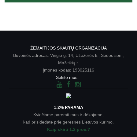
ŽEMAITIJOS SKAUTŲ ORGANIZACIJA
Buveinės adresas: Vingio g. 14, Užežerės k., Sedos sen.,
Mažeikių r.
Įmonės kodas: 193025116
Sekite mus:
1.2% PARAMA
Kviečiame paremti mus ir dėkojame,
kad prisidedate prie geresnės Lietuvos kūrimo.
Kaip skirti 1.2 proc.?