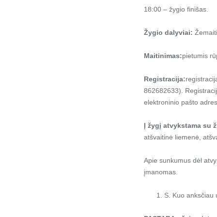
18:00 – žygio finišas.
Žygio dalyviai:
Žemaiti
Maitinimas:
pietumis rū
Registracija:
registraci
862682633). Registracij
elektroninio pašto adres
Į žygį atvykstama su ž
atšvaitinė liemenė, atšva
Apie sunkumus dėl atvyk
įmanomas.
S. Kuo anksčiau u