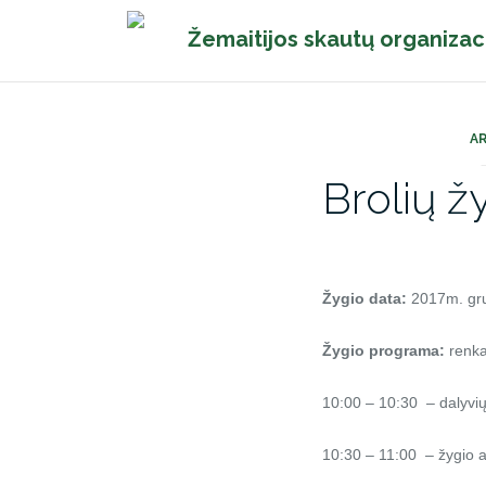
Pereiti
Žemaitijos skautų organizac
prie
turinio
A
Brolių žy
Žygio data:
2017m. gru
Žygio programa:
renka
10:00 – 10:30 – dalyvių 
10:30 – 11:00 – žygio a