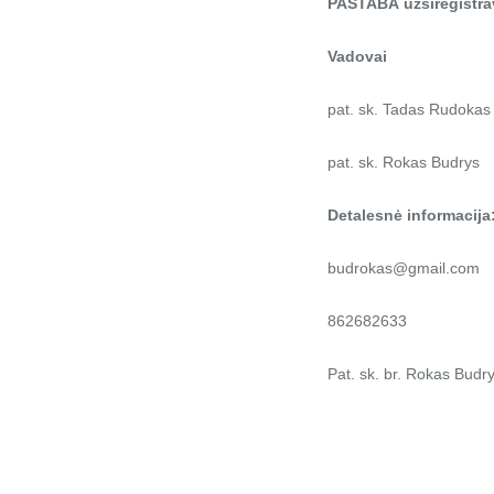
PASTABA
užsiregistr
Vadovai
pat. sk. Tadas Rudokas
pat. sk. Rokas Budrys
Detalesnė informacija
budrokas@gmail.com
862682633
Pat. sk. br. Rokas Budr