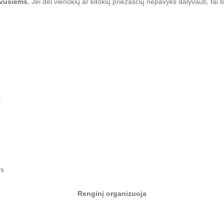
avusiems.
Jei dėl vienokių ar kitokių priežasčių nepavyks dalyvauti, tai b
:
ys
Renginį organizuoja