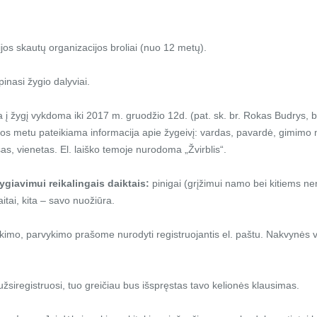
jos skautų organizacijos broliai (nuo 12 metų).
pinasi žygio dalyviai.
ja į žygį vykdoma iki 2017 m. gruodžio 12d. (pat. sk. br. Rokas Budrys
os metu pateikiama informacija apie žygeivį: vardas, pavardė, gimimo 
as, vienetas. El. laiško temoje nurodoma „Žvirblis“.
ygiavimui reikalingais daiktais:
pinigai (grįžimui namo bei kitiems n
itai, kita – savo nuožiūra.
imo, parvykimo prašome nurodyti registruojantis el. paštu. Nakvynės va
žsiregistruosi, tuo greičiau bus išspręstas tavo kelionės klausimas.