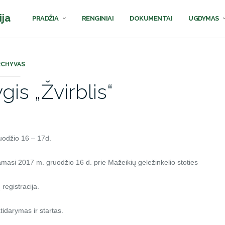
ija
PRADŽIA
RENGINIAI
DOKUMENTAI
UGDYMAS
RCHYVAS
gis „Žvirblis“
odžio 16 – 17d.
masi 2017 m. gruodžio 16 d. prie Mažeikių geležinkelio stoties
registracija.
tidarymas ir startas.