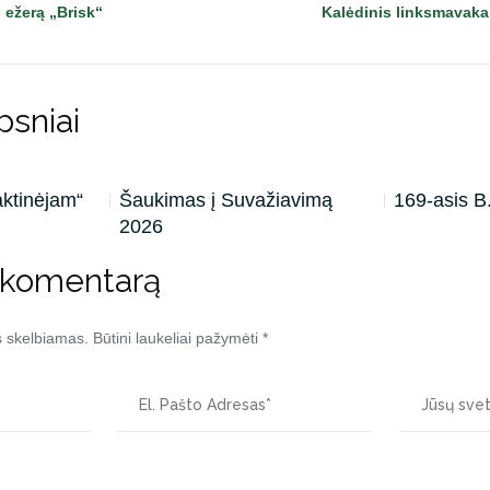
 ežerą „Brisk“
Kalėdinis linksmavakar
psniai
aktinėjam“
Šaukimas į Suvažiavimą
169-asis 
2026
 komentarą
s skelbiamas.
Būtini laukeliai pažymėti
*