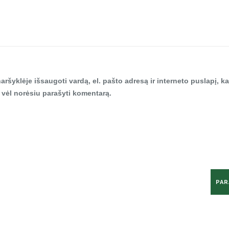
aršyklėje išsaugoti vardą, el. pašto adresą ir interneto puslapį, ka
tą vėl norėsiu parašyti komentarą.