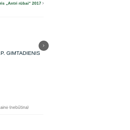
is „Antri rūbai“ 2017
B.P. GIMTADIENIS
Rekolekcijos 2026
Žygi