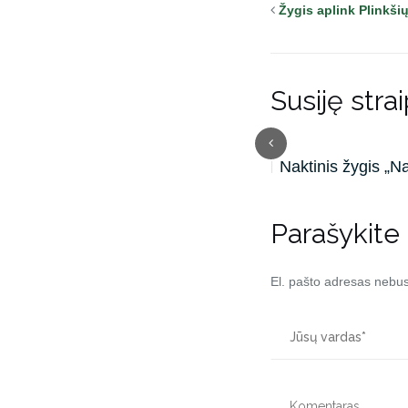
Žygis aplink Plinkšių
Susiję strai
Sesių žygis 2026
Naktinis žygis „N
Parašykite
El. pašto adresas nebu