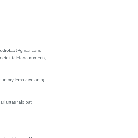
, budrokas@gmail.com,
metai, telefono numeris,
enumatytiems atvejams),
riantas taip pat