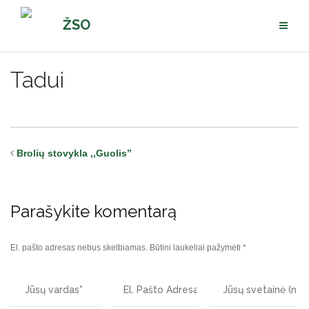
Pereiti
ŽSO
prie
turinio
Tadui
Brolių stovykla ,,Guolis”
Parašykite komentarą
El. pašto adresas nebus skelbiamas.
Būtini laukeliai pažymėti
*