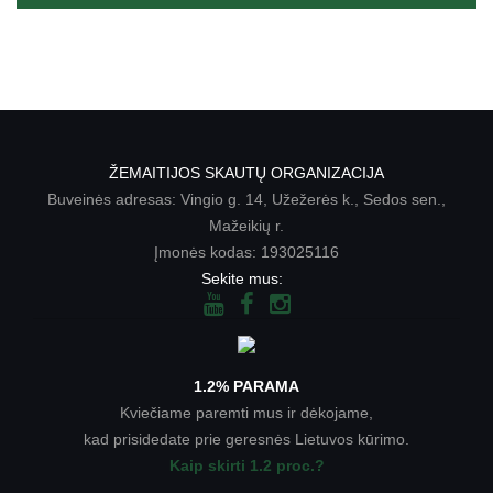
ŽEMAITIJOS SKAUTŲ ORGANIZACIJA
Buveinės adresas: Vingio g. 14, Užežerės k., Sedos sen.,
Mažeikių r.
Įmonės kodas: 193025116
Sekite mus:
1.2% PARAMA
Kviečiame paremti mus ir dėkojame,
kad prisidedate prie geresnės Lietuvos kūrimo.
Kaip skirti 1.2 proc.?