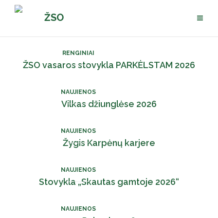
Pereiti
ŽSO
prie
turinio
RENGINIAI
ŽSO vasaros stovykla PARKĖLSTAM 2026
NAUJIENOS
Vilkas džiunglėse 2026
NAUJIENOS
Žygis Karpėnų karjere
NAUJIENOS
Stovykla „Skautas gamtoje 2026“
NAUJIENOS