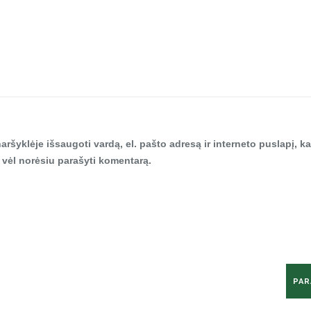
aršyklėje išsaugoti vardą, el. pašto adresą ir interneto puslapį, ka
tą vėl norėsiu parašyti komentarą.