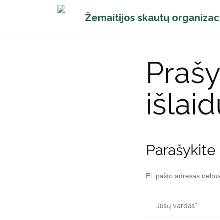
Pereiti
Žemaitijos skautų organizac
prie
turinio
Prašy
išlai
Parašykite
El. pašto adresas nebu