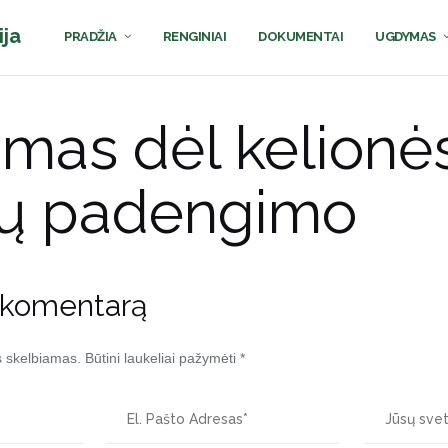
ija
PRADŽIA
RENGINIAI
DOKUMENTAI
UGDYMAS
mas dėl kelionė
dų padengimo
 komentarą
s skelbiamas.
Būtini laukeliai pažymėti
*