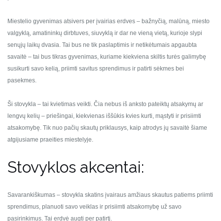
Miestelio gyvenimas atsivers per įvairias erdves – bažnyčią, malūną, miesto
valgyklą, amatininkų dirbtuves, siuvyklą ir dar ne vieną vietą, kurioje slypi
senųjų laikų dvasia. Tai bus ne tik paslaptimis ir netikėtumais apgaubta
savaitė – tai bus tikras gyvenimas, kuriame kiekviena skiltis turės galimybę
susikurti savo kelią, priimti savitus sprendimus ir patirti sėkmes bei
pasekmes.
Ši stovykla – tai kvietimas veikti. Čia nebus iš anksto pateiktų atsakymų ar
lengvų kelių – priešingai, kiekvienas iššūkis kvies kurti, mąstyti ir prisiimti
atsakomybę. Tik nuo pačių skautų priklausys, kaip atrodys jų savaitė šiame
atgijusiame praeities miestelyje.
Stovyklos akcentai:
Savarankiškumas – stovykla skatins įvairaus amžiaus skautus patiems priimti
sprendimus, planuoti savo veiklas ir prisiimti atsakomybę už savo
pasirinkimus. Tai erdvė augti per patirtį.