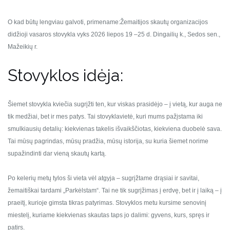
O kad būtų lengviau galvoti, primename:
Žemaitijos skautų organizacijos
didžioji vasaros stovykla vyks 2026 liepos 19 –25 d. Dingailių k., Sedos sen.,
Mažeikių r.
Stovyklos idėja:
Šiemet stovykla kviečia sugrįžti ten, kur viskas prasidėjo – į vietą, kur auga ne
tik medžiai, bet ir mes patys. Tai stovyklavietė, kuri mums pažįstama iki
smulkiausių detalių: kiekvienas takelis išvaikščiotas, kiekviena duobelė sava.
Tai mūsų pagrindas, mūsų pradžia, mūsų istorija, su kuria šiemet norime
supažindinti dar vieną skautų kartą.
Po kelerių metų tylos ši vieta vėl atgyja – sugrįžtame drąsiai ir savitai,
žemaitiškai tardami „Parkėlstam“. Tai ne tik sugrįžimas į erdvę, bet ir į laiką – į
praeitį, kurioje gimsta tikras patyrimas. Stovyklos metu kursime senovinį
miestelį, kuriame kiekvienas skautas taps jo dalimi: gyvens, kurs, spręs ir
patirs.