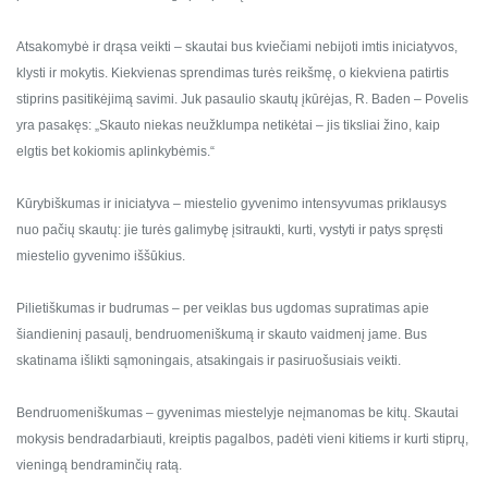
Atsakomybė ir drąsa veikti – skautai bus kviečiami nebijoti imtis iniciatyvos,
klysti ir mokytis. Kiekvienas sprendimas turės reikšmę, o kiekviena patirtis
stiprins pasitikėjimą savimi. Juk pasaulio skautų įkūrėjas, R. Baden – Povelis
yra pasakęs: „Skauto niekas neužklumpa netikėtai – jis tiksliai žino, kaip
elgtis bet kokiomis aplinkybėmis.“
Kūrybiškumas ir iniciatyva – miestelio gyvenimo intensyvumas priklausys
nuo pačių skautų: jie turės galimybę įsitraukti, kurti, vystyti ir patys spręsti
miestelio gyvenimo iššūkius.
Pilietiškumas ir budrumas – per veiklas bus ugdomas supratimas apie
šiandieninį pasaulį, bendruomeniškumą ir skauto vaidmenį jame. Bus
skatinama išlikti sąmoningais, atsakingais ir pasiruošusiais veikti.
Bendruomeniškumas – gyvenimas miestelyje neįmanomas be kitų. Skautai
mokysis bendradarbiauti, kreiptis pagalbos, padėti vieni kitiems ir kurti stiprų,
vieningą bendraminčių ratą.