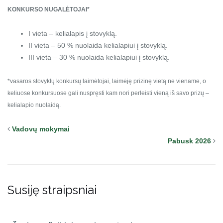
KONKURSO NUGALĖTOJAI*
I vieta – kelialapis į stovyklą.
II vieta – 50 % nuolaida kelialapiui į stovyklą.
III vieta – 30 % nuolaida kelialapiui į stovyklą.
*vasaros stovyklų konkursų laimėtojai, laimėję prizinę vietą ne viename, o
keliuose konkursuose gali nuspręsti kam nori perleisti vieną iš savo prizų –
kelialapio nuolaidą.
Vadovų mokymai
Pabusk 2026
Susiję straipsniai