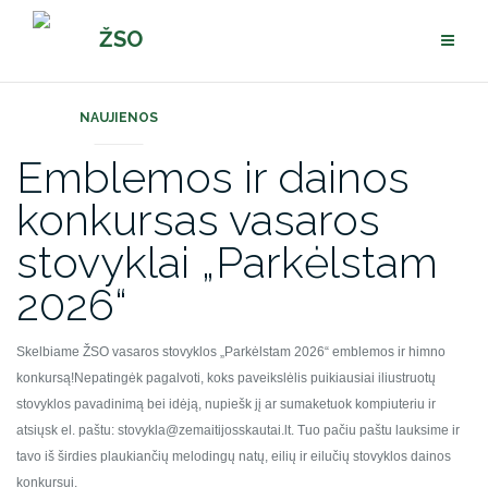
Pereiti
ŽSO
prie
turinio
NAUJIENOS
Emblemos ir dainos
konkursas vasaros
stovyklai „Parkėlstam
2026“
Skelbiame ŽSO vasaros stovyklos „Parkėlstam 2026“ emblemos ir himno
konkursą!
Nepatingėk pagalvoti, koks paveikslėlis puikiausiai iliustruotų
stovyklos pavadinimą bei idėją, nupiešk jį ar sumaketuok kompiuteriu ir
atsiųsk el. paštu: stovykla@zemaitijosskautai.lt. Tuo pačiu paštu lauksime ir
tavo iš širdies plaukiančių melodingų natų, eilių ir eilučių stovyklos dainos
konkursui.