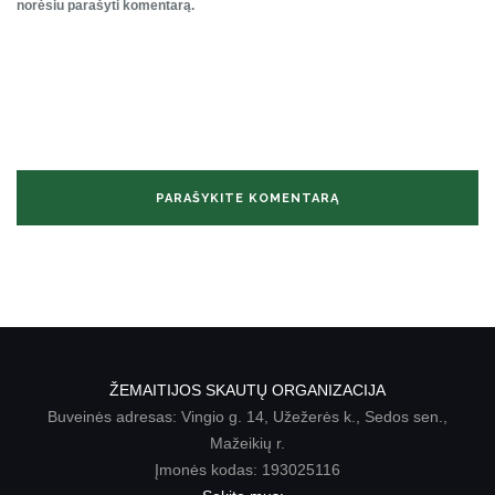
norėsiu parašyti komentarą.
ŽEMAITIJOS SKAUTŲ ORGANIZACIJA
Buveinės adresas: Vingio g. 14, Užežerės k., Sedos sen.,
Mažeikių r.
Įmonės kodas: 193025116