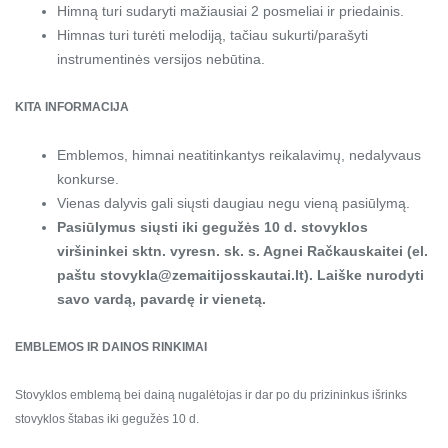
Himną turi sudaryti mažiausiai 2 posmeliai ir priedainis.
Himnas turi turėti melodiją, tačiau sukurti/parašyti
instrumentinės versijos nebūtina.
KITA INFORMACIJA
Emblemos, himnai neatitinkantys reikalavimų, nedalyvaus
konkurse.
Vienas dalyvis gali siųsti daugiau negu vieną pasiūlymą.
Pasiūlymus siųsti iki gegužės 10 d. stovyklos
viršininkei sktn. vyresn. sk. s. Agnei Račkauskaitei (el.
paštu stovykla@zemaitijosskautai.lt). Laiške nurodyti
savo vardą, pavardę ir vienetą.
EMBLEMOS IR DAINOS RINKIMAI
Stovyklos emblemą bei dainą nugalėtojas ir dar po du prizininkus išrinks
stovyklos štabas iki gegužės 10 d.