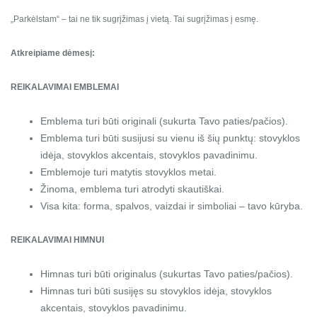
„Parkėlstam“ – tai ne tik sugrįžimas į vietą. Tai sugrįžimas į esmę.
Atkreipiame dėmesį:
REIKALAVIMAI EMBLEMAI
Emblema turi būti originali (sukurta Tavo paties/pačios).
Emblema turi būti susijusi su vienu iš šių punktų: stovyklos
idėja, stovyklos akcentais, stovyklos pavadinimu.
Emblemoje turi matytis stovyklos metai.
Žinoma, emblema turi atrodyti skautiškai.
Visa kita: forma, spalvos, vaizdai ir simboliai – tavo kūryba.
REIKALAVIMAI HIMNUI
Himnas turi būti originalus (sukurtas Tavo paties/pačios).
Himnas turi būti susijęs su stovyklos idėja, stovyklos
akcentais, stovyklos pavadinimu.