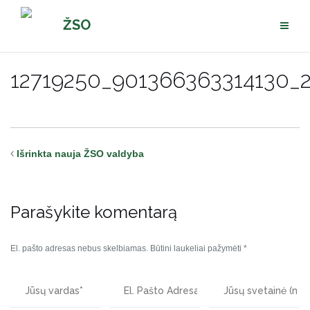
Pereiti
ŽSO
prie
turinio
12719250_901366363314130_
Išrinkta nauja ŽSO valdyba
Parašykite komentarą
El. pašto adresas nebus skelbiamas.
Būtini laukeliai pažymėti
*