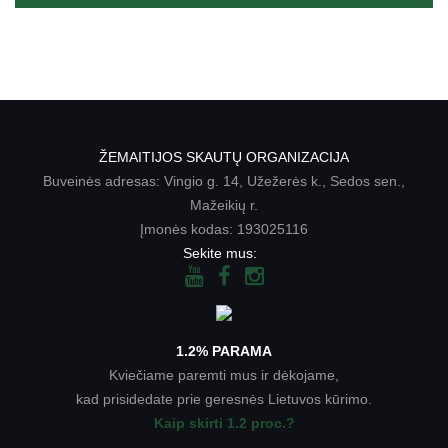
ŽEMAITIJOS SKAUTŲ ORGANIZACIJA
Buveinės adresas: Vingio g. 14, Užežerės k., Sedos sen.,
Mažeikių r.
Įmonės kodas: 193025116
Sekite mus:
1.2% PARAMA
Kviečiame paremti mus ir dėkojame,
kad prisidedate prie geresnės Lietuvos kūrimo.
Kaip skirti 1.2 proc.?