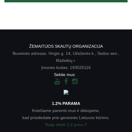
ŽEMAITIJOS SKAUTŲ ORGANIZACIJA
Buveinės adresas: Vingio g. 14, Užežerės k., Sedos sen.,
Mažeikių r.
Įmonės kodas: 193025116
Sekite mus:
1.2% PARAMA
Kviečiame paremti mus ir dėkojame,
kad prisidedate prie geresnės Lietuvos kūrimo.
Kaip skirti 1.2 proc.?