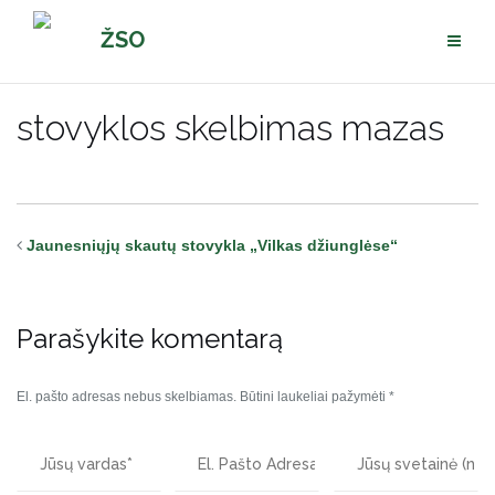
Pereiti
ŽSO
prie
turinio
stovyklos skelbimas mazas
Jaunesniųjų skautų stovykla „Vilkas džiunglėse“
Parašykite komentarą
El. pašto adresas nebus skelbiamas.
Būtini laukeliai pažymėti
*