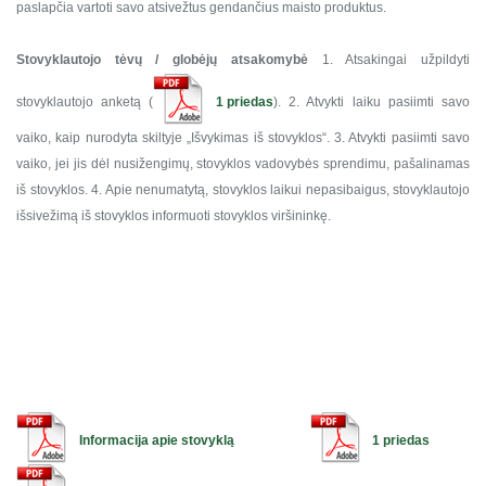
paslapčia vartoti savo atsivežtus gendančius maisto produktus.
Stovyklautojo tėvų / globėjų
atsakomybė
1. Atsakingai užpildyti
stovyklautojo anketą (
1 priedas
).
2. Atvykti laiku pasiimti savo
vaiko, kaip nurodyta skiltyje „Išvykimas iš stovyklos“.
3. Atvykti pasiimti savo
vaiko, jei jis dėl nusižengimų, stovyklos vadovybės sprendimu, pašalinamas
iš stovyklos.
4. Apie nenumatytą, stovyklos laikui nepasibaigus, stovyklautojo
išsivežimą iš stovyklos informuoti stovyklos viršininkę.
Informacija apie stovyklą
1 priedas