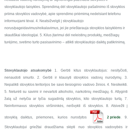
stovyklautojo taisykles. Sprendimą dėl stovyklautojo pašalinimo iš stovyklos
priima stovyklos vadovybė, apie sprendimo priėmimą nedelsiant telefonu
informuojami tėvai.
4. Neatsižvelgti į stovyklautojo
norus/pageidavimus/reikalavimus, jei jie prieštarauja stovyklos taisyklėms ir
skautiškai ideologijai.
5. Kilus įtarimui dėl neleistinų produktų, medžiagų
turėjimo, svetimo turto pasisavinimo – atlikti stovyklautojo daiktų patikrinimą.
Stovyklautojo
atsakomybė
1. Gerbti kitus stovyklautojus: nesityčioti,
nenaudoti smurto.
2. Gerbti ir klausyti stovyklos vadovų nurodymų.
3.
Nepalikti stovyklos teritorijos be savo tiesioginio vadovo žinios.
4. Nesikeikti.
5. Neturėti su savimi ir nevartoti alkoholio, narkotinių medžiagų.
6. Atlyginti
žalą už netyčia ar tyčia sugadintą stovyklos, kito stovyklautojo turtą.
7.
Neinformavus stovyklos viršininkės, neišvykti iš stovyklos.
8. Atsivežti į
stovyklą daiktus, priemones, kurios nurodytos
2 priede
.
9.
Stovyklautojui griežtai draudžiama slėpti nuo stovyklos vadovybės ir