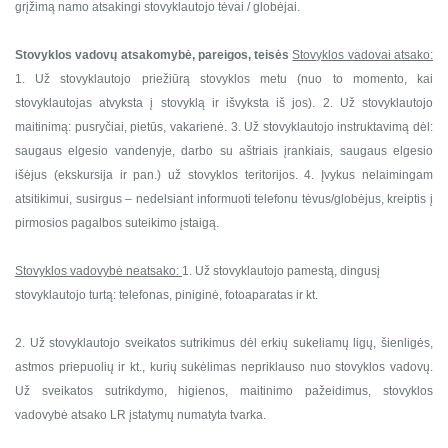
grįžimą namo atsakingi stovyklautojo tėvai / globėjai.
Stovyklos vadovų atsakomybė, pareigos, teisės
Stovyklos vadovai atsako:
1. Už stovyklautojo priežiūrą stovyklos metu (nuo to momento, kai
stovyklautojas atvyksta į stovyklą ir išvyksta iš jos).
2. Už stovyklautojo
maitinimą: pusryčiai, pietūs, vakarienė.
3. Už stovyklautojo instruktavimą dėl:
saugaus elgesio vandenyje, darbo su aštriais įrankiais, saugaus elgesio
išėjus (ekskursija ir pan.) už stovyklos teritorijos.
4. Įvykus nelaimingam
atsitikimui, susirgus – nedelsiant informuoti telefonu tėvus/globėjus, kreiptis į
pirmosios pagalbos suteikimo įstaigą.
Stovyklos vadovybė neatsako:
1. Už stovyklautojo pamestą, dingusį
stovyklautojo turtą: telefonas, piniginė, fotoaparatas ir kt.
2. Už stovyklautojo sveikatos sutrikimus dėl erkių sukeliamų ligų, šienligės,
astmos priepuolių ir kt., kurių sukėlimas nepriklauso nuo stovyklos vadovų.
Už sveikatos sutrikdymo, higienos, maitinimo pažeidimus, stovyklos
vadovybė atsako LR įstatymų numatyta tvarka.