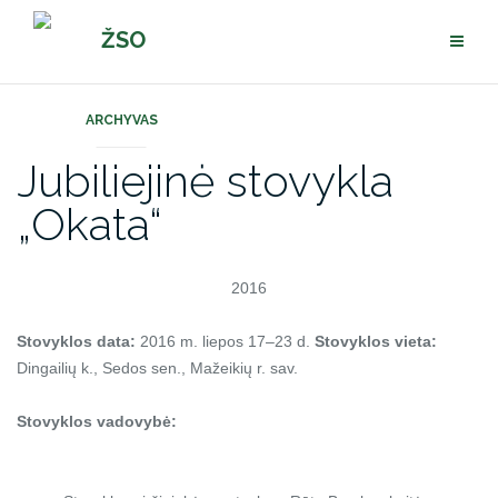
Pereiti
ŽSO
prie
turinio
ARCHYVAS
Jubiliejinė stovykla
„Okata“
2016
Stovyklos data:
2016 m. liepos 17–23 d.
Stovyklos vieta:
Dingailių k., Sedos sen., Mažeikių r. sav.
Stovyklos vadovybė: