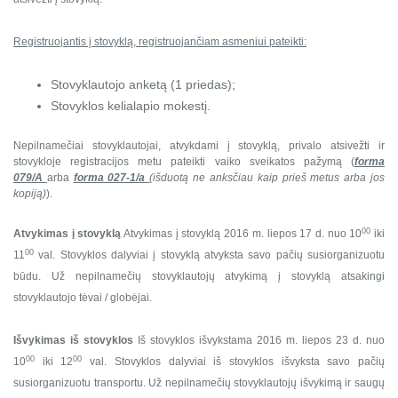
Registruojantis į stovyklą, registruojančiam asmeniui pateikti:
Stovyklautojo anketą (1 priedas);
Stovyklos kelialapio mokestį.
Nepilnamečiai stovyklautojai, atvykdami į stovyklą, privalo atsivežti ir
stovykloje registracijos metu pateikti vaiko sveikatos pažymą (
f
orma
079/A
arba
forma 027-1/a
(išduotą ne anksčiau kaip prieš metus arba jos
kopiją)
)
.
00
Atvykimas į stovyklą
Atvykimas į stovyklą 2016 m. liepos 17 d. nuo 10
iki
00
11
val.
Stovyklos dalyviai į stovyklą atvyksta savo pačių susiorganizuotu
būdu. Už nepilnamečių stovyklautojų atvykimą į stovyklą atsakingi
stovyklautojo tėvai / globėjai.
Išvykimas iš stovyklos
Iš stovyklos išvykstama 2016 m. liepos 23 d. nuo
00
00
10
iki 12
val.
Stovyklos dalyviai iš stovyklos išvyksta savo pačių
susiorganizuotu transportu. Už nepilnamečių stovyklautojų išvykimą ir saugų