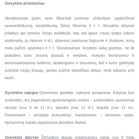
Stovyklos pristatymas
Stovyklautojai galės save išbandyti įvairiose užduotyse, ugdančiose
savarankiškumą, kūrybiškumą, fizinę ištvermę ir t. t. Stovyklos dalyviai
pritaikys jau turimas žinias praktikoje, taip pat įgaus naujų (patys įsikurs
pastovyklę, ja rūpinsis ir kt.), dalyvaus įvairiuose žygiuose ir išvykose, kurių
metu pažins apylinkes ir t. t. Stovyklautojai, leisdami laiką gamtoje, ne tik
praturtins savo dvasinį pasaulį ir vertybes, mokysis bendravimo ir
bendradarbiavimo kultūros, atsakingumo ir drausmės, bet ir turės galimybę
susirasti naujų draugų, geriau pažinti skautiškas idėjas, leisti vakarus prie
laužo.
Gyvenimo sąlygos
Gyvenimas gamtoje, nakvynė palapinėse. Dalyviai bus
suskirstyti į tris pagrindines gyvenamąsias erdves – pastovykles: jaunesnieji
skautai (nuo 8 iki 11 m.), skautės (nuo 12 m.), skautai (nuo 12 m.).
Prausimasis – įrengtoje prausykloje, maudymasis – Varduvos upėje.
Aprūpinimą maistu organizuoja stovyklos štabas.
Stovyklos dalyviai
Žemaitijos skautų organizacijos nariai nuo 8 metų