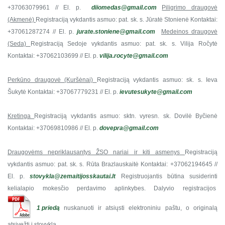
+37063079961 // El. p.
diiomedas@gmail.com
Piligrimo draugovė
(Akmenė)
Registraciją vykdantis asmuo: pat. sk. s. Jūratė Stonienė
Kontaktai:
+37061287274 // El. p.
jurate.stoniene@gmail.com
Medeinos draugovė
(Seda)
Registraciją Sedoje vykdantis asmuo: pat. sk. s. Vilija Ročytė
Kontaktai: +37062103699 // El. p.
vilija.rocyte@gmail.com
Perkūno draugovė (Kuršėnai)
Registraciją vykdantis asmuo: sk. s. Ieva
Šukytė
Kontaktai: +37067779231 // El. p.
ievutesukyte@gmail.com
Kretinga
Registraciją vykdantis asmuo: sktn. vyresn. sk. Dovilė Byčienė
Kontaktai: +37069810986 // El. p.
dovepra@gmail.com
Draugovėms nepriklausantys ŽSO nariai ir kiti asmenys
Registraciją
vykdantis asmuo: pat. sk. s. Rūta Brazlauskaitė
Kontaktai: +37062194645 //
El. p.
stovykla@zemaitijosskautai.lt
Registruojantis būtina susiderinti
kelialapio mokesčio perdavimo aplinkybes.
Dalyvio registracijos
1 priedą
nuskanuoti ir atsiųsti elektroniniu paštu, o originalą
atsivežti į stovyklą.