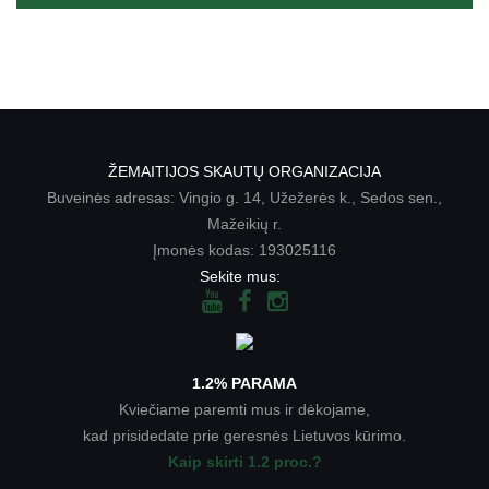
ŽEMAITIJOS SKAUTŲ ORGANIZACIJA
Buveinės adresas: Vingio g. 14, Užežerės k., Sedos sen.,
Mažeikių r.
Įmonės kodas: 193025116
Sekite mus:
1.2% PARAMA
Kviečiame paremti mus ir dėkojame,
kad prisidedate prie geresnės Lietuvos kūrimo.
Kaip skirti 1.2 proc.?