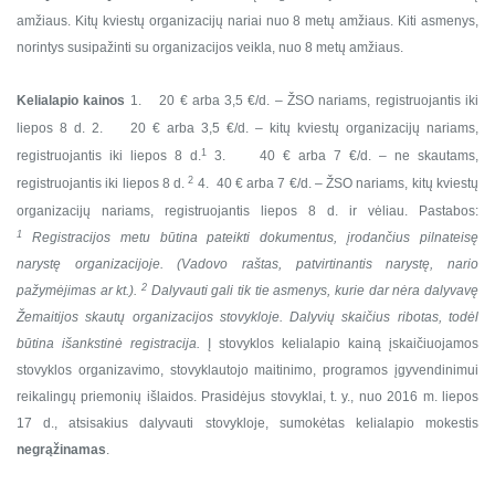
amžiaus.
Kitų kviestų organizacijų nariai nuo 8 metų amžiaus.
Kiti asmenys,
norintys susipažinti su organizacijos veikla, nuo 8 metų amžiaus.
Kelialapio kainos
1.
20 € arba 3,5 €/d. – ŽSO nariams, registruojantis iki
liepos 8 d.
2.
20 € arba 3,5 €/d. – kitų kviestų organizacijų nariams,
1
registruojantis iki liepos 8 d.
3.
40 € arba 7 €/d. – ne skautams,
2
registruojantis iki liepos 8 d.
4.
40 € arba 7 €/d. – ŽSO nariams, kitų kviestų
organizacijų nariams, registruojantis liepos 8
d. ir vėliau.
Pastabos:
1
Registracijos metu būtina pateikti dokumentus, įrodančius pilnateisę
narystę organizacijoje. (Vadovo raštas, patvirtinantis narystę, nario
2
pažymėjimas ar kt.).
Dalyvauti gali tik tie asmenys, kurie dar nėra dalyvavę
Žemaitijos skautų organizacijos stovykloje. Dalyvių skaičius ribotas, todėl
būtina išankstinė registracija.
Į stovyklos kelialapio kainą įskaičiuojamos
stovyklos organizavimo, stovyklautojo maitinimo, programos įgyvendinimui
reikalingų priemonių išlaidos.
Prasidėjus stovyklai, t. y., nuo 2016 m. liepos
17 d., atsisakius dalyvauti stovykloje, sumokėtas kelialapio mokestis
negrąžinamas
.