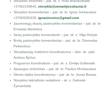
Stovyklos
viršininkė – pat. sk. s. Rūta Brazlauskaitė
+37062194645,
stovykla@zemaitijosskautai.lt
Stovyklos
komendantas – pat. sk. br. Ignas Jonkauskas
+37069282439,
ignasinosius@gmail.com
Jaunesniųjų
skautų pastovyklės komendantas – pat. sk. br.
Ernestas Martinkus
Sesių
pastovyklės komendantė – pat. sk. s. Vilija Ročytė
Brolių
pastovyklės komendantas – pat. sk. br. Diomedas
Petkevičius
Stovyklautojų
maitinimo koordinatorius – sktn. sk. vytis
Andrius Byčius
Programos
koordinatorė – pat. sk. s. Emilija Gulbinaitė
Apsaugos
viršininkas – pat. sk. br. Paulius Monkauskas
Ūkinės
dalies koordinatorius – pat. sk. br. Jonas Brasas
Stovyklos laikraštuko redaktorė – sk. s. Gabrielė
Žymančiūtė