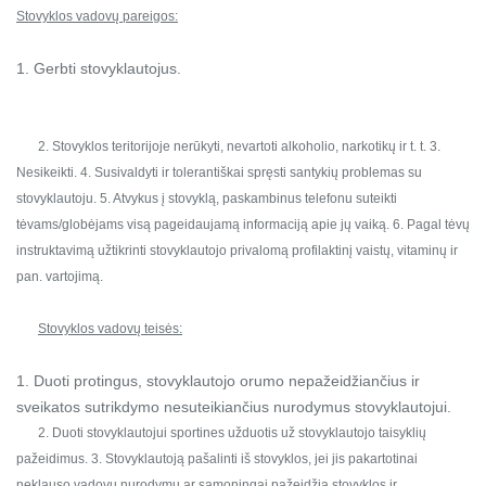
Stovyklos vadovų pareigos:
1. Gerbti stovyklautojus.
2. Stovyklos teritorijoje nerūkyti, nevartoti alkoholio, narkotikų ir t. t.
3.
Nesikeikti.
4. Susivaldyti ir tolerantiškai spręsti santykių problemas su
stovyklautoju.
5. Atvykus į stovyklą, paskambinus telefonu suteikti
tėvams/globėjams visą pageidaujamą informaciją apie jų vaiką.
6. Pagal tėvų
instruktavimą užtikrinti stovyklautojo privalomą profilaktinį vaistų, vitaminų ir
pan. vartojimą.
Stovyklos vadovų teisės:
1. Duoti protingus, stovyklautojo orumo nepažeidžiančius ir
sveikatos sutrikdymo nesuteikiančius nurodymus stovyklautojui.
2. Duoti stovyklautojui sportines užduotis už stovyklautojo taisyklių
pažeidimus.
3. Stovyklautoją pašalinti iš stovyklos, jei jis pakartotinai
neklauso vadovų nurodymų ar sąmoningai pažeidžia stovyklos ir