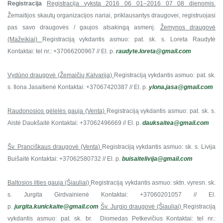
Registracija
Registracija vyksta 2016 06 01–2016 07 08 dienomis.
Žemaitijos skautų organizacijos nariai, priklausantys draugovei, registruojasi
pas savo draugovės / gaujos atsakingą asmenį.
Žemynos draugovė
(Mažeikiai)
Registraciją vykdantis asmuo: pat. sk. s. Loreta Raudytė
Kontaktai: tel nr.: +37066200967 // El. p.
raudyte.loreta@gmail.com
Vydūno draugovė (Žemaičių Kalvarija)
Registraciją vykdantis asmuo: pat. sk.
s. Ilona Jasaitienė
Kontaktai: +37067420387 // El. p.
ylona.jasa@gmail.com
Raudonosios gėlelės gauja (Venta)
Registraciją vykdantis asmuo: pat. sk. s.
Aistė Daukšaitė
Kontaktai: +37062496669 // El. p.
dauksaitea@gmail.com
Šv. Pranciškaus draugovė (Venta)
Registraciją vykdantis asmuo: sk. s. Livija
Buišaitė
Kontaktai: +37062580732 // El. p.
buisaitelivija@gmail.com
Baltosios ilties gauja (Šiauliai)
Registraciją vykdantis asmuo: sktn. vyresn. sk.
s. Jurgita Girdvainienė
Kontaktai: +37060201057 // El.
p.
jurgita.kunickaite@gmail.com
Šv. Jurgio draugovė (Šiauliai)
Registraciją
vykdantis asmuo: pat. sk. br. Diomedas Petkevičius
Kontaktai: tel nr.: