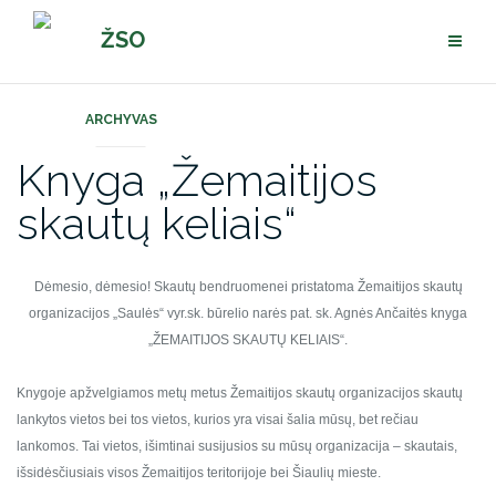
Pereiti
ŽSO
prie
turinio
ARCHYVAS
Knyga „Žemaitijos
skautų keliais“
Dėmesio, dėmesio! Skautų bendruomenei pristatoma Žemaitijos skautų
organizacijos „Saulės“ vyr.sk. būrelio narės pat. sk. Agnės Ančaitės knyga
„ŽEMAITIJOS SKAUTŲ KELIAIS“.
Knygoje apžvelgiamos metų metus Žemaitijos skautų organizacijos skautų
lankytos vietos bei tos vietos, kurios yra visai šalia mūsų, bet rečiau
lankomos. Tai vietos, išimtinai susijusios su mūsų organizacija – skautais,
išsidėsčiusiais visos Žemaitijos teritorijoje bei Šiaulių mieste.