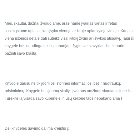
Mes, skautai, dažnai žygiuojame, praeiname įvairias vietas ir retas
susimąstome apie tai, kas įvyko vienoje ar kitoje aplankytoje vietoje. Kartais
viena istorijos detalė gali suteikti visai kitokį žygio ar išvykos atspalvį. Taigi ši
knygelė bus naudinga ne tik planuojant žygius ar stovyklas, bet ir norint
pažinti savo kraštą.
Knygoje gausu ne tik įdomios istorinės informacijos, bet ir nuotraukų,
prisiminimų. Knygelę bus įdomų skaityti įvairaus amžiaus skautams ir ne tik.
Turėkite ją visada savo kuprinėje ir jūsų kelionė taps nepakartojama !
Dėl knygelės gavimo galima kreiptis į: