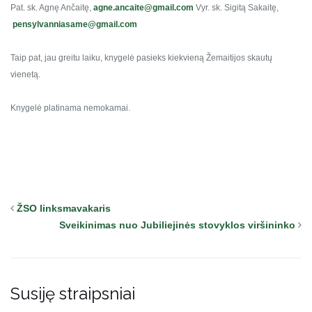
Pat. sk. Agnę Ančaitę,
agne.ancaite@gmail.com
Vyr. sk. Sigitą Sakaitę,
pensylvanniasame@gmail.com
Taip pat, jau greitu laiku, knygelė pasieks kiekvieną Žemaitijos skautų
vienetą.
Knygelė platinama nemokamai.
ŽSO linksmavakaris
Sveikinimas nuo Jubiliejinės stovyklos viršininko
Susiję straipsniai