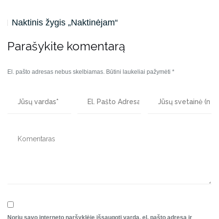
Naktinis žygis „Naktinėjam“
Parašykite komentarą
El. pašto adresas nebus skelbiamas.
Būtini laukeliai pažymėti
*
Noriu savo interneto naršyklėje išsaugoti vardą, el. pašto adresą ir