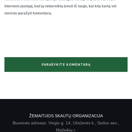
interneto puslapį, kad jų nebereiktų įvesti iš naujo, kai kitą kartą vėl
norėsiu parašyti komentarą.
ŽEMAITIJOS SKAUTŲ ORGANIZACIJA
Buveinės adresas: Vingio g. 14, Užežerės k., Sedos sen.,
Mažeikių r.