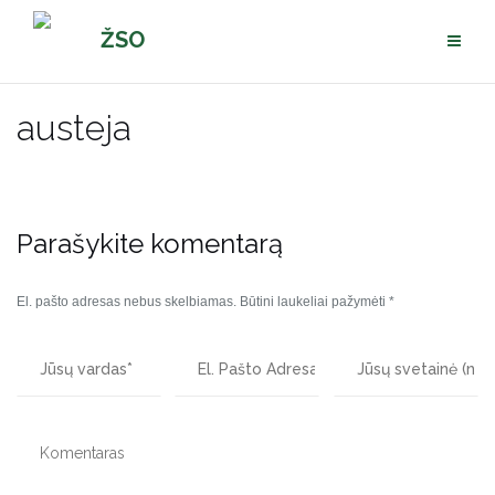
Pereiti
ŽSO
prie
turinio
austeja
Parašykite komentarą
El. pašto adresas nebus skelbiamas.
Būtini laukeliai pažymėti
*