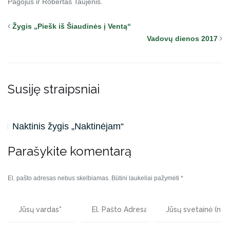
Pagojus ir Robertas Taujenis.
Žygis „Piešk iš Šiaudinės į Ventą“
Vadovų dienos 2017
Susiję straipsniai
Naktinis žygis „Naktinėjam“
Parašykite komentarą
El. pašto adresas nebus skelbiamas.
Būtini laukeliai pažymėti
*