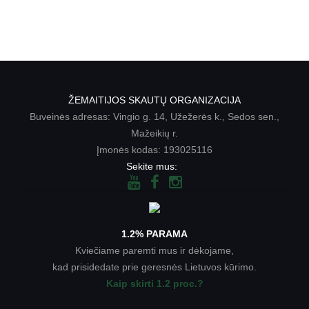
ŽEMAITIJOS SKAUTŲ ORGANIZACIJA
Buveinės adresas: Vingio g. 14, Užežerės k., Sedos sen.,
Mažeikių r.
Įmonės kodas: 193025116
Sekite mus:
1.2% PARAMA
Kviečiame paremti mus ir dėkojame,
kad prisidedate prie geresnės Lietuvos kūrimo.
Kaip skirti 1.2 proc.?