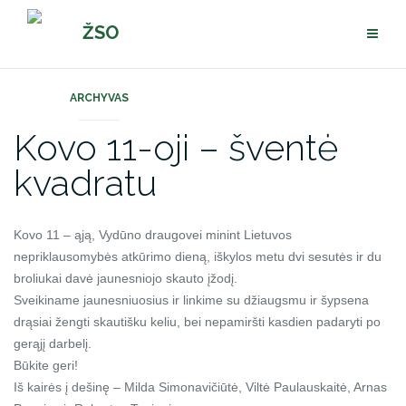
Pereiti
ŽSO
prie
turinio
ARCHYVAS
Kovo 11-oji – šventė
kvadratu
Kovo 11 – ąją, Vydūno draugovei minint Lietuvos
nepriklausomybės atkūrimo dieną, iškylos metu dvi sesutės ir du
broliukai davė jaunesniojo skauto įžodį.
Sveikiname jaunesniuosius ir linkime su džiaugsmu ir šypsena
drąsiai žengti skautišku keliu, bei nepamiršti kasdien padaryti po
gerąjį darbelį.
Būkite geri!
Iš kairės į dešinę – Milda Simonavičiūtė, Viltė Paulauskaitė, Arnas