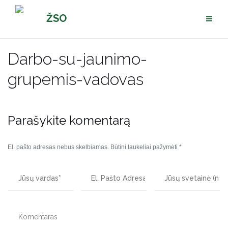
Pereiti
ŽSO
prie
turinio
Darbo-su-jaunimo-
grupemis-vadovas
Parašykite komentarą
El. pašto adresas nebus skelbiamas.
Būtini laukeliai pažymėti
*