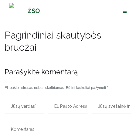
Pereiti
ŽSO
prie
turinio
Pagrindiniai skautybės
bruožai
Parašykite komentarą
El. pašto adresas nebus skelbiamas.
Būtini laukeliai pažymėti
*