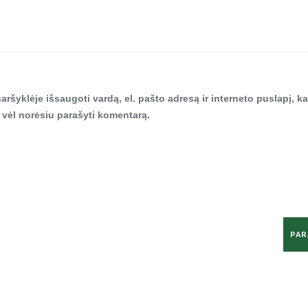
aršyklėje išsaugoti vardą, el. pašto adresą ir interneto puslapį, ka
tą vėl norėsiu parašyti komentarą.