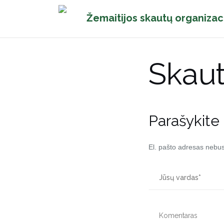
Pereiti
Žemaitijos skautų organizac
prie
turinio
Skaut
Parašykite
El. pašto adresas nebu