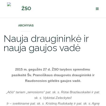
Pereiti
ŽSO
prie
turinio
ARCHYVAS
Nauja draugininkė ir
nauja gaujos vadė
2015 m. gegužės 27 d. ŽSO tarybos sprendimu
pasikeitė Šv. Pranciškaus draugovės draugininkė ir
Raudonosios gėlelės gaujos vadė.
„Ačiū“ tariam „senosioms“ pat. sk. s. Rūtai Brazlauskaitei ir pat.
sk. s. Vykintai Zeleckytei!
Ir – sveikiname pat. sk. s. Kristiną Rudokaitę ir pat. sk. s. Agnę