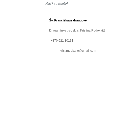
Račkauskaitę!
Šv. Pranciškaus draugovė
Draugininkė pat. sk. s. Kristina Rudokaitė
+370 621 10131
krist.rudokaite@gmail.com