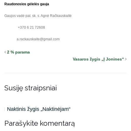
Raudonosios gėlelės gauja
Gaujos vadė pat. sk. s. Agnė Račkauskaitė
+370 6 21 72608
a.rackauskaite@gmail.com
2 % parama
Vasaros žygis „Į Jonines“
Susiję straipsniai
Naktinis žygis „Naktinėjam“
Parašykite komentarą