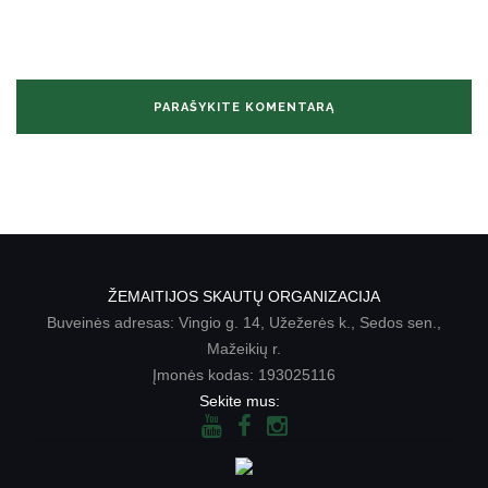
ŽEMAITIJOS SKAUTŲ ORGANIZACIJA
Buveinės adresas: Vingio g. 14, Užežerės k., Sedos sen.,
Mažeikių r.
Įmonės kodas: 193025116
Sekite mus: