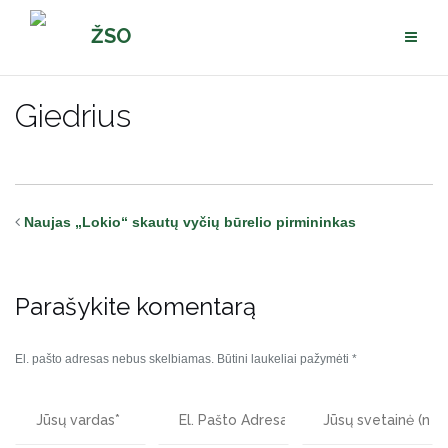
Pereiti
ŽSO
prie
turinio
Giedrius
Naujas „Lokio“ skautų vyčių būrelio pirmininkas
Parašykite komentarą
El. pašto adresas nebus skelbiamas.
Būtini laukeliai pažymėti
*