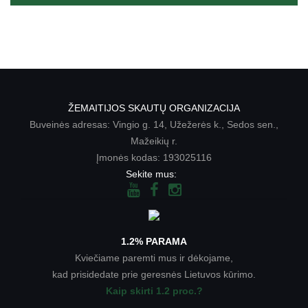
ŽEMAITIJOS SKAUTŲ ORGANIZACIJA
Buveinės adresas: Vingio g. 14, Užežerės k., Sedos sen.,
Mažeikių r.
Įmonės kodas: 193025116
Sekite mus:
1.2% PARAMA
Kviečiame paremti mus ir dėkojame,
kad prisidedate prie geresnės Lietuvos kūrimo.
Kaip skirti 1.2 proc.?