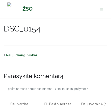
Pereiti
ŽSO
prie
turinio
DSC_0154
Nauji draugininkai
Parašykite komentarą
El. pašto adresas nebus skelbiamas.
Būtini laukeliai pažymėti
*