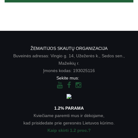
ŽEMAITIJOS SKAUTŲ ORGANIZACIJA
Buveinės adresas: Vingio g. 14, Užežerės k., Sedos sen.,
Mažeikių r.
Įmonės kodas: 193025116
Sekite mus:
1.2% PARAMA
Kviečiame paremti mus ir dėkojame,
kad prisidedate prie geresnės Lietuvos kūrimo.
Kaip skirti 1.2 proc.?