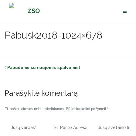
Pereiti
ŽSO
prie
turinio
Pabusk2018-1024×678
Pabudome su naujomis spalvomis!
Parašykite komentarą
El. pašto adresas nebus skelbiamas.
Būtini laukeliai pažymėti
*