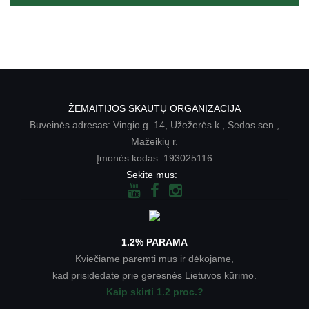
ŽEMAITIJOS SKAUTŲ ORGANIZACIJA
Buveinės adresas: Vingio g. 14, Užežerės k., Sedos sen.,
Mažeikių r.
Įmonės kodas: 193025116
Sekite mus:
1.2% PARAMA
Kviečiame paremti mus ir dėkojame,
kad prisidedate prie geresnės Lietuvos kūrimo.
Kaip skirti 1.2 proc.?