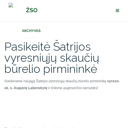
Pereiti
ŽSO
prie
turinio
ARCHYVAS
Pasikeitė Šatrijos
vyresniųjų skaučių
būrelio pirmininkė
Sveikiname naująją Šatrijos vyresniųjų skaučių būrelio pirmininkę
vyresn.
sk. s. Augustę Labenskytę
ir linkime auginančios tarnystės!