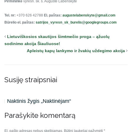
Pirmininkė
vyresn. sk. s. Augustė Labenskytė
Tel. nr:
+370 626 42788
El. paštas:
augustelabenskyte@gmail.com
Būrelio el. paštas:
satrijos_vyresn_sk_burelis@googlegroups.com
Lietuviškosios skautijos šimtmečio proga – ąžuolų
sodinimo akcija Šiauliuose!
Apleistų kapų lankymo ir žvakių uždegimo akcija
Susiję straipsniai
Naktinis žygis „Naktinėjam“
Parašykite komentarą
El. pašto adresas nebus skelbiamas.
Būtini laukeliai pažymėti
*