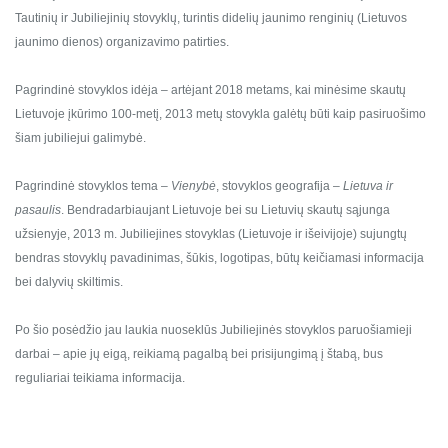
Tautinių ir Jubiliejinių stovyklų, turintis didelių jaunimo renginių (Lietuvos
jaunimo dienos) organizavimo patirties.
Pagrindinė stovyklos idėja – artėjant 2018 metams, kai minėsime skautų
Lietuvoje įkūrimo 100-metį, 2013 metų stovykla galėtų būti kaip pasiruošimo
šiam jubiliejui galimybė.
Pagrindinė stovyklos tema –
Vienybė
, stovyklos geografija –
Lietuva ir
pasaulis
. Bendradarbiaujant Lietuvoje bei su Lietuvių skautų sąjunga
užsienyje, 2013 m. Jubiliejines stovyklas (Lietuvoje ir išeivijoje) sujungtų
bendras stovyklų pavadinimas, šūkis, logotipas, būtų keičiamasi informacija
bei dalyvių skiltimis.
Po šio posėdžio jau laukia nuoseklūs Jubiliejinės stovyklos paruošiamieji
darbai – apie jų eigą, reikiamą pagalbą bei prisijungimą į štabą, bus
reguliariai teikiama informacija.