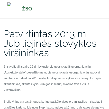
Pereiti
ŽSO
prie
turinio
Patvirtintas 2013 m.
Jubiliejinės stovyklos
viršininkas
Šį savaitgalį, spalio 16 d., įvykusio Lietuvos skautiškų organizacijų
„Apskritojo stalo“ posėdžio metu, Lietuvos skautiškų organizacijų vadovai
vienbalsiai patvirtino 2013 metų Jubiliejinės stovyklos viršininką. Juo tapo
skautininkas, skautas vytis, kunigas ir skautų dvasios tėvas Vilius
Viktoravičius.
Brolis Vilius yra tas žmogus, kuriuo patikėjo visos organizacijos – skautauti
pradėjęs kartu su Lietuvos Neprikausomybės atkūrimu, dalyvavęs daugelyje