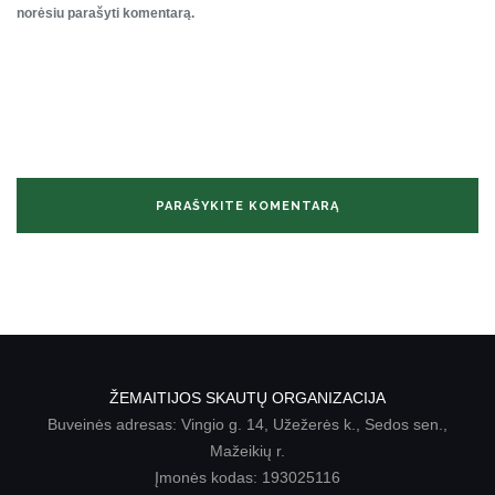
norėsiu parašyti komentarą.
ŽEMAITIJOS SKAUTŲ ORGANIZACIJA
Buveinės adresas: Vingio g. 14, Užežerės k., Sedos sen.,
Mažeikių r.
Įmonės kodas: 193025116