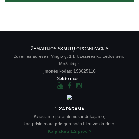
ŽEMAITIJOS SKAUTŲ ORGANIZACIJA
Buveinės adresas: Vingio g. 14, Užežerės k., Sedos sen.,
Mažeikių r.
Įmonės kodas: 193025116
Sekite mus:
1.2% PARAMA
Kviečiame paremti mus ir dėkojame,
kad prisidedate prie geresnės Lietuvos kūrimo.
Kaip skirti 1.2 proc.?