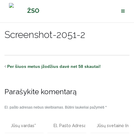
Pereiti
ŽSO
prie
turinio
Screenshot-2051-2
Per šiuos metus įžodžius davė net 58 skautai!
Parašykite komentarą
El. pašto adresas nebus skelbiamas.
Būtini laukeliai pažymėti
*