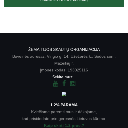
ŽEMAITIJOS SKAUTŲ ORGANIZACIJA
Buveinės adresas: Vingio g. 14, Užežerės k., Sedos sen.,
Mažeikių r.
Įmonės kodas: 193025116
Sekite mus:
1.2% PARAMA
Kviečiame paremti mus ir dėkojame,
kad prisidedate prie geresnės Lietuvos kūrimo.
Kaip skirti 1.2 proc.?