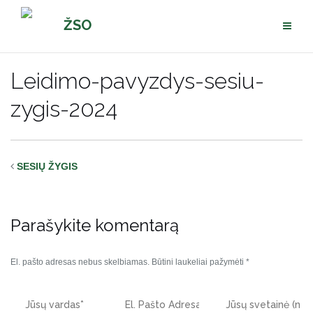
Pereiti
ŽSO
prie
turinio
Leidimo-pavyzdys-sesiu-
zygis-2024
SESIŲ ŽYGIS
Parašykite komentarą
El. pašto adresas nebus skelbiamas.
Būtini laukeliai pažymėti
*