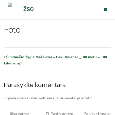
Pereiti
ŽSO
prie
turinio
Foto
Šimtmečio žygis Mažeikiai – Pakutuvėnai ,,100 metų – 100
kilometrų”
Parašykite komentarą
El. pašto adresas nebus skelbiamas.
Būtini laukeliai pažymėti
*