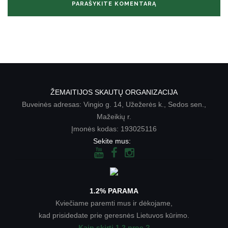
ŽEMAITIJOS SKAUTŲ ORGANIZACIJA
Buveinės adresas: Vingio g. 14, Užežerės k., Sedos sen.,
Mažeikių r.
Įmonės kodas: 193025116
Sekite mus:
1.2% PARAMA
Kviečiame paremti mus ir dėkojame,
kad prisidedate prie geresnės Lietuvos kūrimo.
Kaip skirti 1.2 proc.?