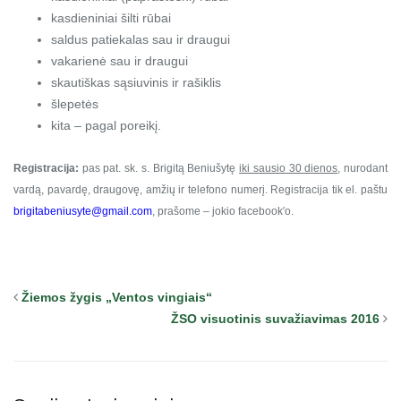
kasdieniniai šilti rūbai
saldus patiekalas sau ir draugui
vakarienė sau ir draugui
skautiškas sąsiuvinis ir rašiklis
šlepetės
kita – pagal poreikį.
Registracija:
pas pat. sk. s. Brigitą Beniušytę
iki sausio 30 dienos
, nurodant
vardą, pavardę, draugovę, amžių ir telefono numerį. Registracija tik el. paštu
brigitabeniusyte@gmail.com
, prašome – jokio facebook′o.
Žiemos žygis „Ventos vingiais“
ŽSO visuotinis suvažiavimas 2016