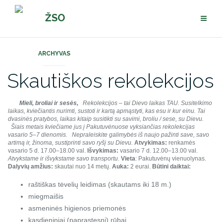
Pereiti
ŽSO
prie
turinio
ARCHYVAS
Skautiškos rekolekcijos
Mieli, broliai ir sesės,
Rekolekcijos – tai Dievo laikas TAU. Susitelkimo
laikas, kviečiantis nurimti, sustoti ir kartą apmąstyti, kas esu ir kur einu. Tai
dvasinės pratybos, laikas kitaip susitikti su savimi, broliu / sese, su Dievu.
Šiais metais kviečiame jus į Pakutuvėnuose vyksiančias rekolekcijas
vasario 5–7 dienomis.
Nepraleiskite galimybės iš naujo pažinti save, savo
artimą ir, žinoma, sustiprinti savo ryšį su Dievu.
Atvykimas:
renkamės
vasario 5 d. 17.00–18.00 val.
Išvykimas:
vasario 7 d. 12.00–13.00 val.
Atvykstame ir išvykstame savo transportu.
Vieta
: Pakutuvėnų vienuolynas.
Dalyvių amžius:
skautai nuo 14 metų.
Auka:
2 eurai.
Būtini daiktai:
raštiškas tėvelių leidimas (skautams iki 18 m.)
miegmaišis
asmeninės higienos priemonės
kasdieniniai (paprastesni) rūbai