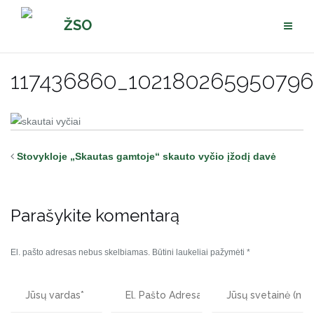
Pereiti
ŽSO
prie
turinio
117436860_102180265950796
Stovykloje „Skautas gamtoje“ skauto vyčio įžodį davė
Parašykite komentarą
El. pašto adresas nebus skelbiamas.
Būtini laukeliai pažymėti
*