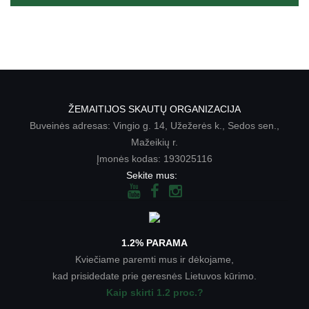
ŽEMAITIJOS SKAUTŲ ORGANIZACIJA
Buveinės adresas: Vingio g. 14, Užežerės k., Sedos sen.,
Mažeikių r.
Įmonės kodas: 193025116
Sekite mus:
1.2% PARAMA
Kviečiame paremti mus ir dėkojame,
kad prisidedate prie geresnės Lietuvos kūrimo.
Kaip skirti 1.2 proc.?