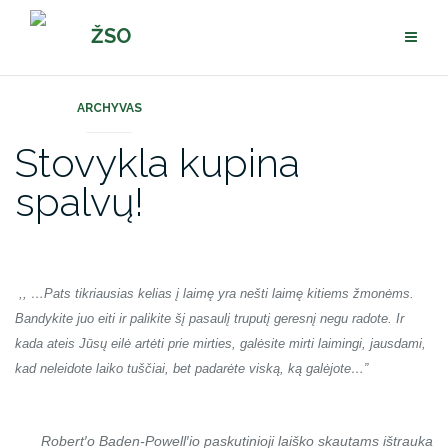
Pereiti
ŽSO
prie
turinio
ARCHYVAS
Stovykla kupina
spalvų!
,, …Pats tikriausias kelias į laimę yra nešti laimę kitiems žmonėms.
Bandykite juo eiti ir palikite šį pasaulį truputį geresnį negu radote. Ir
kada ateis Jūsų eilė artėti prie mirties, galėsite mirti laimingi, jausdami,
kad neleidote laiko tuščiai, bet padarėte viską, ką galėjote…”
Robert′o Baden-Powell′io paskutinioji laiško skautams ištrauka