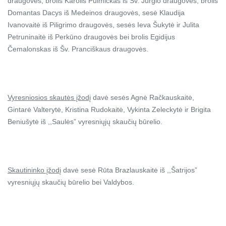
draugovės, brolis Karolis Pulmickas iš Šv. Jurgio draugovės, brolis
Domantas Dacys iš Medeinos draugovės, sesė Klaudija
Ivanovaitė iš Piligrimo draugovės, sesės Ieva Šukytė ir Julita
Petruninaitė iš Perkūno draugovės bei brolis Egidijus
Čemalonskas iš Šv. Pranciškaus draugovės.
Vyresniosios skautės įžodį
davė sesės Agnė Račkauskaitė,
Gintarė Valterytė, Kristina Rudokaitė, Vykinta Zeleckytė ir Brigita
Beniušytė iš ,,Saulės” vyresniųjų skaučių būrelio.
Skautininko įžodį
davė sesė Rūta Brazlauskaitė iš ,,Šatrijos”
vyresniųjų skaučių būrelio bei Valdybos.