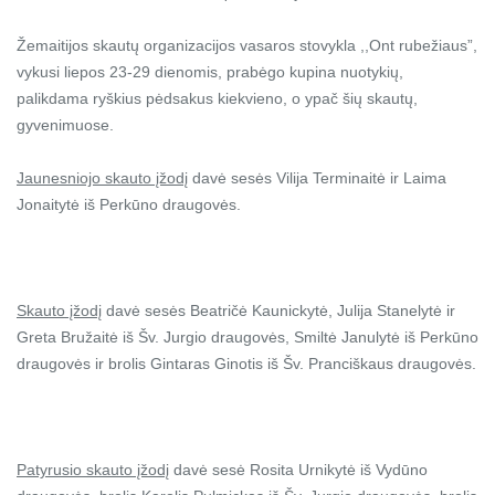
Žemaitijos skautų organizacijos vasaros stovykla ,,Ont rubežiaus”,
vykusi liepos 23-29 dienomis, prabėgo kupina nuotykių,
palikdama ryškius pėdsakus kiekvieno, o ypač šių skautų,
gyvenimuose.
Jaunesniojo skauto įžodį
davė sesės Vilija Terminaitė ir Laima
Jonaitytė iš Perkūno draugovės.
Skauto įžodį
davė sesės Beatričė Kaunickytė, Julija Stanelytė ir
Greta Bružaitė iš Šv. Jurgio draugovės, Smiltė Janulytė iš Perkūno
draugovės ir brolis Gintaras Ginotis iš Šv. Pranciškaus draugovės.
Patyrusio skauto įžodį
davė sesė Rosita Urnikytė iš Vydūno