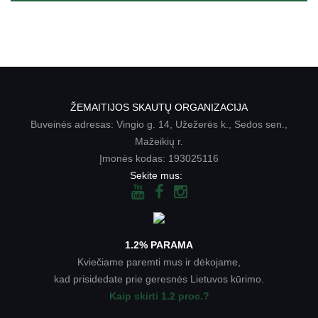
ŽEMAITIJOS SKAUTŲ ORGANIZACIJA
Buveinės adresas: Vingio g. 14, Užežerės k., Sedos sen.,
Mažeikių r.
Įmonės kodas: 193025116
Sekite mus:
1.2% PARAMA
Kviečiame paremti mus ir dėkojame,
kad prisidedate prie geresnės Lietuvos kūrimo.
Kaip skirti 1.2 proc.?