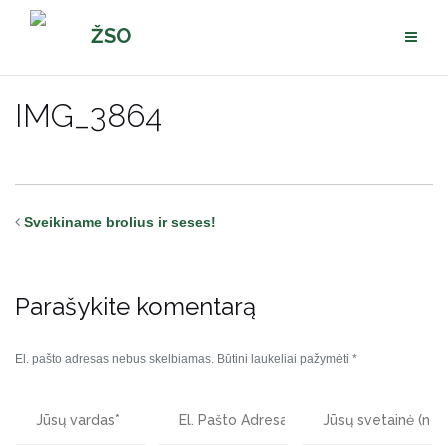
Pereiti
ŽSO
prie
turinio
IMG_3864
Sveikiname brolius ir seses!
Parašykite komentarą
El. pašto adresas nebus skelbiamas.
Būtini laukeliai pažymėti
*