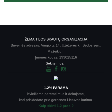
ŽEMAITIJOS SKAUTŲ ORGANIZACIJA
Buveinės adresas: Vingio g. 14, Užežerės k., Sedos sen.,
Mažeikių r.
Įmonės kodas: 193025116
Sekite mus:
1.2% PARAMA
Kviečiame paremti mus ir dėkojame,
kad prisidedate prie geresnės Lietuvos kūrimo.
Kaip skirti 1.2 proc.?