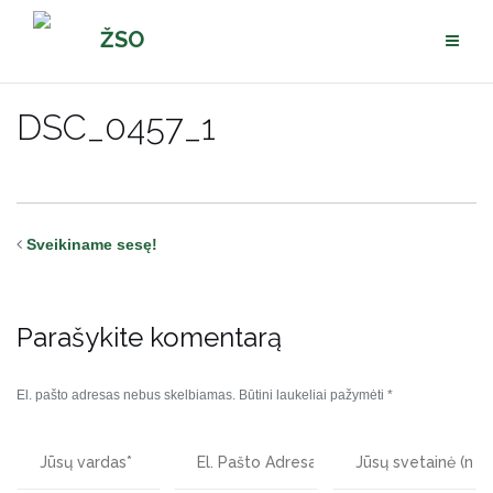
Pereiti
ŽSO
prie
turinio
DSC_0457_1
Sveikiname sesę!
Parašykite komentarą
El. pašto adresas nebus skelbiamas.
Būtini laukeliai pažymėti
*