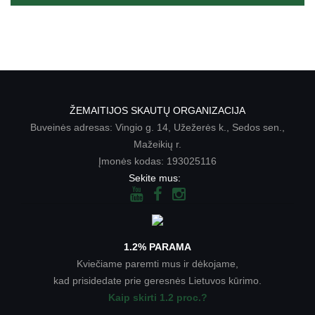
ŽEMAITIJOS SKAUTŲ ORGANIZACIJA
Buveinės adresas: Vingio g. 14, Užežerės k., Sedos sen.,
Mažeikių r.
Įmonės kodas: 193025116
Sekite mus:
1.2% PARAMA
Kviečiame paremti mus ir dėkojame,
kad prisidedate prie geresnės Lietuvos kūrimo.
Kaip skirti 1.2 proc.?