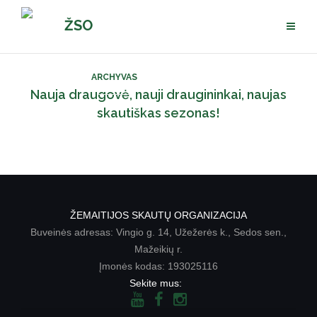
Pereiti
ŽSO
prie
turinio
ARCHYVAS
Nauja draugovė, nauji draugininkai, naujas
skautiškas sezonas!
ŽEMAITIJOS SKAUTŲ ORGANIZACIJA
Buveinės adresas: Vingio g. 14, Užežerės k., Sedos sen.,
Mažeikių r.
Įmonės kodas: 193025116
Sekite mus: