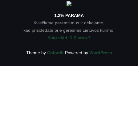
1.2% PARAMA
Kviečiame paremti mus ir dėkojame,
kad prisidedate prie geresnės Lietuvos kūrimo.
Kaip skirti 1.2 proc.?
Theme by
Colorlib
Powered by
WordPress