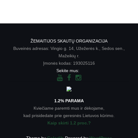
ŽEMAITIJOS SKAUTŲ ORGANIZACIJA
Buveinės adresas: Vingio g. 14, Užežerės k., Sedos sen.,
Mažeikių r.
Įmonės kodas: 193025116
Sekite mus:
1.2% PARAMA
Kviečiame paremti mus ir dėkojame,
kad prisidedate prie geresnės Lietuvos kūrimo.
Kaip skirti 1.2 proc.?