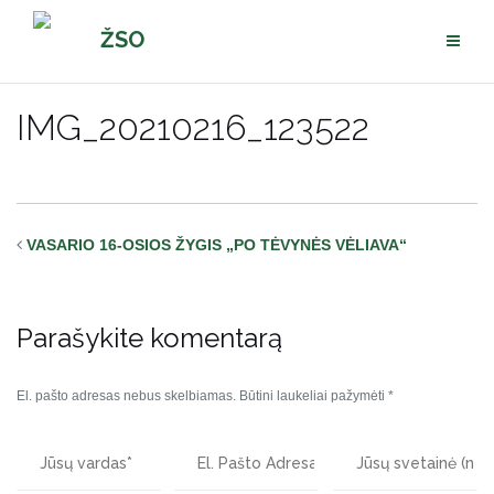
Pereiti
ŽSO
prie
turinio
IMG_20210216_123522
VASARIO 16-OSIOS ŽYGIS „PO TĖVYNĖS VĖLIAVA“
Parašykite komentarą
El. pašto adresas nebus skelbiamas.
Būtini laukeliai pažymėti
*