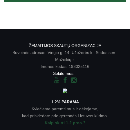
ŽEMAITIJOS SKAUTŲ ORGANIZACIJA
Buveinės adresas: Vingio g. 14, Užežerės k., Sedos sen.,
Mažeikių r.
Įmonės kodas: 193025116
Sekite mus:
1.2% PARAMA
Kviečiame paremti mus ir dėkojame,
kad prisidedate prie geresnės Lietuvos kūrimo.
Kaip skirti 1.2 proc.?