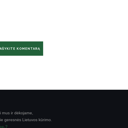
i mus ir dėkojame,
rie geresnės Lietuvos kūrimo.
roc.?