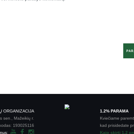
Ų ORGANIZACIJA
1.2% PARAMA
 sen., Mažeikių r.
Kviečiame paremt
kodas: 193025116
kad prisidedate p
 mus:
Kaip skirti 1.2 p