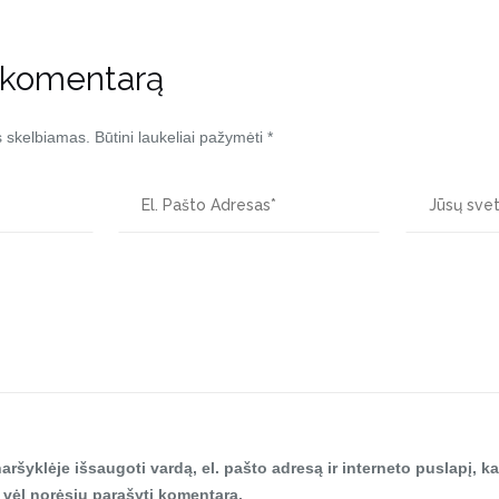
 komentarą
s skelbiamas.
Būtini laukeliai pažymėti
*
aršyklėje išsaugoti vardą, el. pašto adresą ir interneto puslapį, ka
tą vėl norėsiu parašyti komentarą.