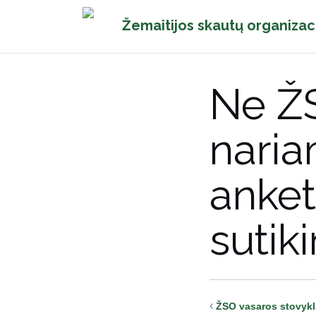
Pereiti
Žemaitijos skautų organizac
prie
turinio
Ne Ž
naria
anket
sutik
ŽSO vasaros stovykl