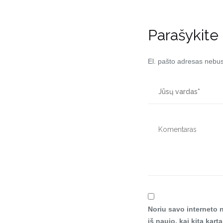
Parašykite
El. pašto adresas nebu
Noriu savo interneto n
iš naujo, kai kitą kar