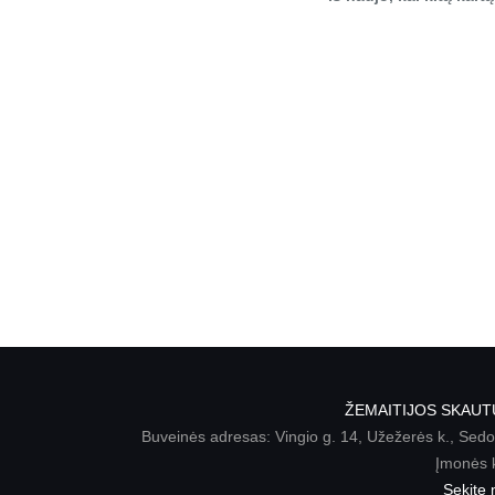
ŽEMAITIJOS SKAUT
Buveinės adresas: Vingio g. 14, Užežerės k., Sedos
Įmonės 
Sekite