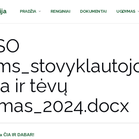
ija
PRADŽIA
RENGINIAI
DOKUMENTAI
UGDYMAS
SO
ms_stovyklautoj
a ir tėvų
imas_2024.docx
a ČIA IR DABAR!