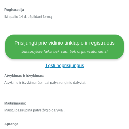
Registracija
:
Iki spalio 14 d. užpildant formą
Prisijungti prie vidinio tinklapio ir registruotis
Sutaupykite laiko tiek sau, tiek organizatoriams!
Tęsti neprisijungus
Atvykimas ir išvykimas:
Atvykimu ir išvykimu rūpinasi patys renginio dalyviai.
Maitinimasis:
Maistu pasirūpina patys žygio dalyviai.
Apranga: