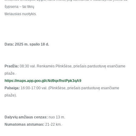
šypsena – tai tikrų
tikriausias nuotykis.
Data: 2025 m. spalio 18 d.
Pradžia:
08:30 val. Renkamės Plinkšėse, priešais parduotuvę esančiame
pliaže.
https://maps.app.goo.gl/cNd9qxfhstPpk3qA9
Pabaiga:
16:00-17:00 val. (Plinkšėse, priešais parduotuvę esančiame
pliaže).
Dalyvių amžiaus cenzas:
nuo 13 m.
Numatomas atstumas:
21-22 km.