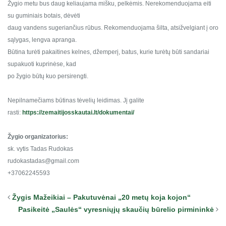
Žygio metu bus daug keliaujama mišku, pelkėmis. Nerekomenduojama eiti
su guminiais botais, dėvėti
daug vandens sugeriančius rūbus. Rekomenduojama šilta, atsižvelgiant į oro
sąlygas, lengva apranga.
Būtina turėti pakaitines kelnes, džemperį, batus, kurie turėtų būti sandariai
supakuoti kuprinėse, kad
po žygio būtų kuo persirengti.
Nepilnamečiams būtinas tėvelių leidimas. Jį galite
rasti:
https://zemaitijosskautai.lt/dokumentai/
Žygio organizatorius:
sk. vytis Tadas Rudokas
rudokastadas@gmail.com
+37062245593
Žygis Mažeikiai – Pakutuvėnai „20 metų koja kojon“
Pasikeitė „Saulės“ vyresniųjų skaučių būrelio pirmininkė