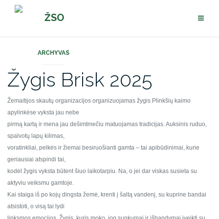
Pereiti
ŽSO
prie
turinio
ARCHYVAS
Žygis Brisk 2025
Žemaitijos skautų organizacijos organizuojamas žygis Plinkšių kaimo
apylinkėse vyksta jau nebe
pirmą kartą ir mena jau dešimtmečiu matuojamas tradicijas. Auksinis ruduo,
spalvotų lapų kilimas,
voratinkliai, pelkės ir žiemai besiruošianti gamta – tai apibūdinimai, kurie
geriausiai atspindi tai,
kodėl žygis vyksta būtent šiuo laikotarpiu. Na, o jei dar viskas susieta su
aktyviu veiksmu gamtoje.
Kai staiga iš po kojų dingsta žemė, krenti į šaltą vandenį, su kuprine bandai
atsistoti, o visą tai lydi
linksmos emocijos. Žygis, kuris moko, jog sunkumai ir išbandymai įveikti su