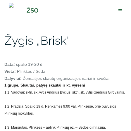
Pereiti
ŽSO
prie
turinio
Žygis „Brisk“
Data:
spalio 19-20 d.
Vieta:
Plinkšės / Seda
Dalyviai:
Žemaitijos skautų organizacijos nariai ir svečiai
1 grupė. Skautai, patyrę skautai ir kt. vyresni
1.1. Vadovai: sktn. sk .vytis Andrius Byčius, sktn. sk. vytis Giedrius Girdvainis.
1.2. Pradžia: Spalio 19 d. Renkamės 9:00 val. Plinkšėse, prie buvusios
Plinkšių mokyklos.
1.3. Maršrutas. Plinkšės – aplink Plinkšių ež. – Sedos gimnazija.