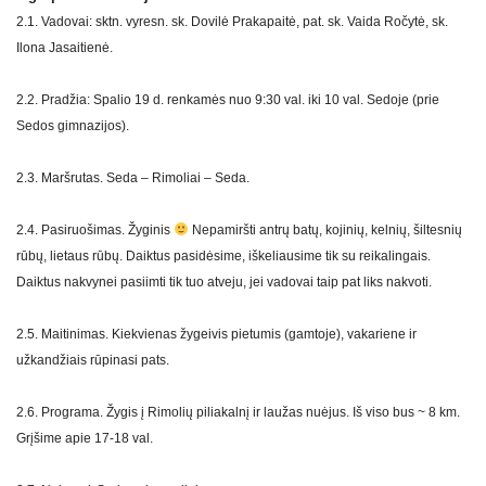
2.1. Vadovai: sktn. vyresn. sk. Dovilė Prakapaitė, pat. sk. Vaida Ročytė, sk.
Ilona Jasaitienė.
2.2. Pradžia: Spalio 19 d. renkamės nuo 9:30 val. iki 10 val. Sedoje (prie
Sedos gimnazijos).
2.3. Maršrutas. Seda – Rimoliai – Seda.
2.4. Pasiruošimas. Žyginis
Nepamiršti antrų batų, kojinių, kelnių, šiltesnių
rūbų, lietaus rūbų. Daiktus pasidėsime, iškeliausime tik su reikalingais.
Daiktus nakvynei pasiimti tik tuo atveju, jei vadovai taip pat liks nakvoti.
2.5. Maitinimas. Kiekvienas žygeivis pietumis (gamtoje), vakariene ir
užkandžiais rūpinasi pats.
2.6. Programa. Žygis į Rimolių piliakalnį ir laužas nuėjus. Iš viso bus ~ 8 km.
Grįšime apie 17-18 val.