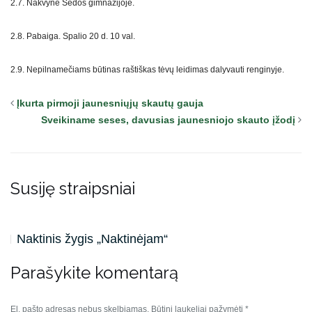
2.7. Nakvynė Sedos gimnazijoje.
2.8. Pabaiga. Spalio 20 d. 10 val.
2.9. Nepilnamečiams būtinas raštiškas tėvų leidimas dalyvauti renginyje.
Įkurta pirmoji jaunesniųjų skautų gauja
Sveikiname seses, davusias jaunesniojo skauto įžodį
Susiję straipsniai
Naktinis žygis „Naktinėjam“
Parašykite komentarą
El. pašto adresas nebus skelbiamas.
Būtini laukeliai pažymėti
*