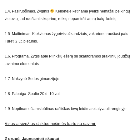
1.4. Pasiruošimas. Žyginis
Kelionėje ketinama įveikti nemažai pelkingų
vietovių, tad ruošiantis kuprinę, reiktų nepamiršti antrų batų, kelnių.
1.5. Maitinimas. Kiekvienas žygeivis užkandžiais, vakariene ruošiasi pats.
Turėti 2 Lt. pietums.
1.6. Programa. Žygis apie Plinkšių ežerą su skautoramos praktinių įgūdžių
lavinimo elementais.
1.7. Nakvynė Sedos gimanzijoje.
1.8. Pabaiga. Spalio 20 d. 10 val.
1.9. Nepilnamečiams būtinas raštiškas tėvų leidimas dalyvauti renginyje.
Visus atsivežtus daiktus nešimės kartu su savimi.
2 grupė. Jaunesnieji skautai