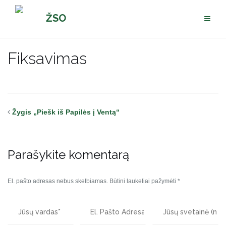
Pereiti
ŽSO
prie
turinio
Fiksavimas
Žygis „Piešk iš Papilės į Ventą“
Parašykite komentarą
El. pašto adresas nebus skelbiamas.
Būtini laukeliai pažymėti
*