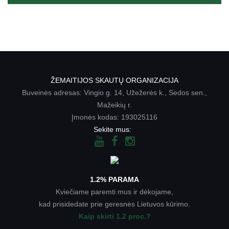
ŽEMAITIJOS SKAUTŲ ORGANIZACIJA
Buveinės adresas: Vingio g. 14, Užežerės k., Sedos sen.,
Mažeikių r.
Įmonės kodas: 193025116
Sekite mus:
1.2% PARAMA
Kviečiame paremti mus ir dėkojame,
kad prisidedate prie geresnės Lietuvos kūrimo.
Kaip skirti 1.2 proc.?